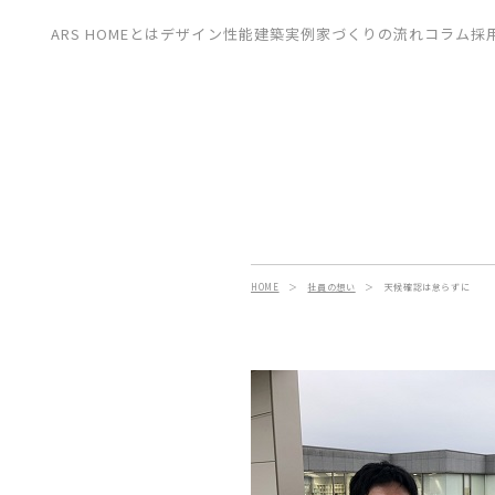
CONTACT
ARS HOMEとは
デザイン
性能
建築実例
家づくりの流れ
コラム
採
展示場
見学会
資料請求
HOME
＞
社員の想い
＞
天候確認は怠らずに