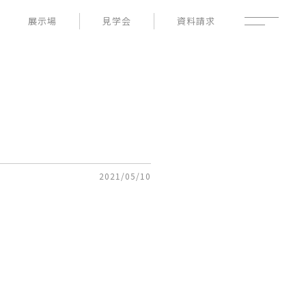
展示場
見学会
資料請求
性能
家づくりの流れ
よくあるご質問
- 高断熱性能
- 高耐震性能
企業情報
- 高耐久性能
採用情報
- 保証
暮らしの器
土地情報
お知らせ
ブログ
2021/05/10