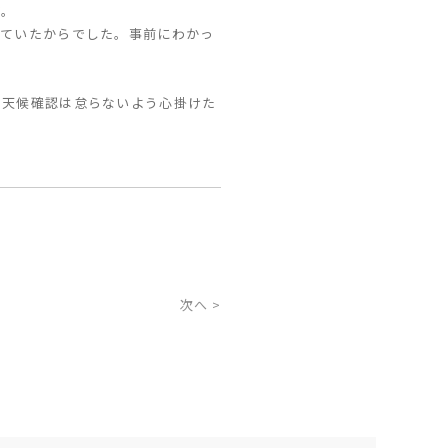
す。
っていたからでした。事前にわかっ
も天候確認は怠らないよう心掛けた
次へ >