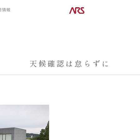
CONTENTS
用情報
ARS HOMEとは
デザイン
- ARS WAY
- 空間デザイン
- 設計コンセプト
- 内観デザイン
- 商品コンセプト
- 生活デザイン
- 外構デザイン
天候確認は怠らずに
POSTS
建築実例
コラム
インタビュー