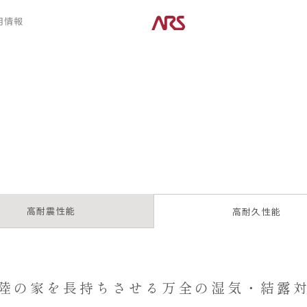
CONTENTS
用情報
ARS HOMEとは
デザイン
- ARS WAY
- 空間デザイン
- 設計コンセプト
- 内観デザイン
- 商品コンセプト
- 生活デザイン
- 外構デザイン
POSTS
建築実例
コラム
インタビュー
高耐震性能
高耐久性能
陸の家を長持ちさせる
万全の湿気・結露