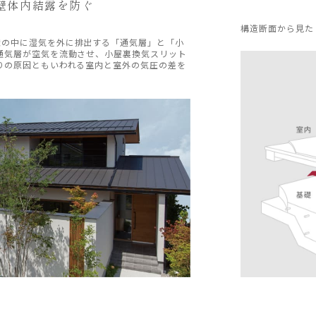
壁体内結露を防ぐ
構造断面から見た
壁の中に湿気を外に排出する「通気層」と「小
通気層が空気を流動させ、小屋裏換気スリット
りの原因ともいわれる室内と室外の気圧の差を