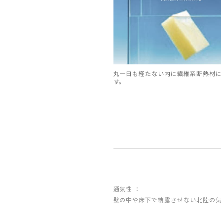
丸一日も経たない内に繊維系断熱材
す。
通気性 ：
壁の中や床下で結露させない北陸の