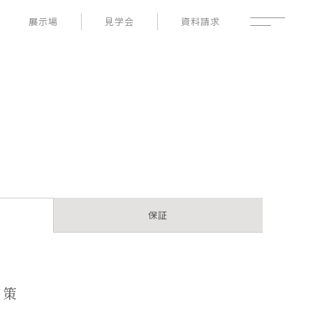
展示場
見学会
資料請求
性能
家づくりの流れ
よくあるご質問
- 高断熱性能
- 高耐震性能
企業情報
- 高耐久性能
採用情報
- 保証
暮らしの器
土地情報
お知らせ
ブログ
保証
対策