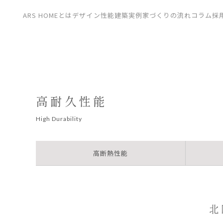
CONTACT
ARS HOMEとは
デザイン
性能
建築実例
家づくりの流れ
コラム
採
展示場
見学会
資料請求
高耐久性能
H
i
g
h
D
u
r
a
b
i
l
i
t
y
高断熱性能
北