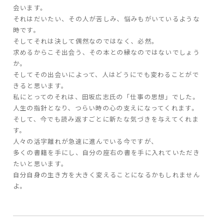
会います。
それはだいたい、その人が苦しみ、悩みもがいているような
家づくりの流れ
時です。
そしてそれは決して偶然なのではなく、必然。
よくあるご質問
求めるからこそ出会う、その本との縁なのではないでしょう
企業情報
か。
採用情報
そしてその出会いによって、人はどうにでも変わることがで
きると思います。
暮らしの器
私にとってのそれは、田坂広志氏の「仕事の思想」でした。
人生の指針となり、つらい時の心の支えになってくれます。
そして、今でも読み返すごとに新たな気づきを与えてくれま
す。
人々の活字離れが急速に進んでいる今ですが、
多くの書籍を手にし、自分の座右の書を手に入れていただき
たいと思います。
自分自身の生き方を大きく変えることになるかもしれません
よ。