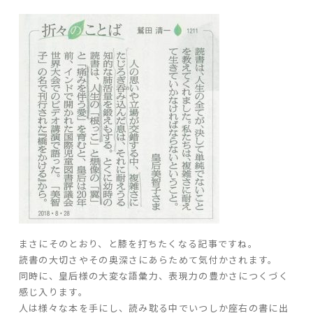
ARS HOMEとは
- ARS WAY
- 設計コンセプト
- 商品コンセプト
デザイン
- 空間デザイン
- 内観デザイン
- 生活デザイン
- 外構デザイン
性能
まさにそのとおり、と膝を打ちたくなる記事ですね。
読書の大切さやその奥深さにあらためて気付かされます。
- 高断熱性能
同時に、皇后様の大変な語彙力、表現力の豊かさにつくづく
- 高耐震性能
感じ入ります。
- 高耐久性能
人は様々な本を手にし、読み耽る中でいつしか座右の書に出
- 保証