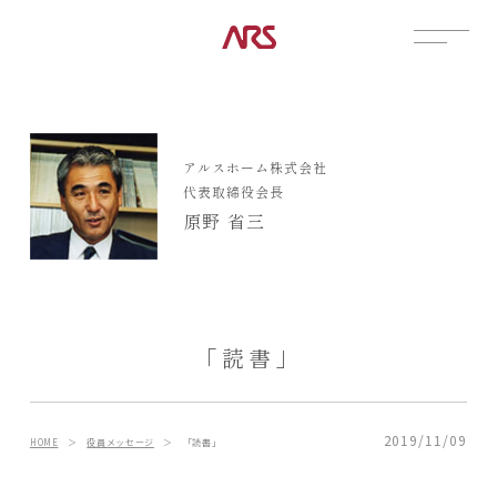
CONTACT
展示場
アルスホーム株式会社
見学会
代表取締役会長
資料請求
原野 省三
POSTS
建築実例
コラム
インタビュー
「読書」
土地情報
お知らせ
ブログ
2019/11/09
HOME
＞
役員メッセージ
＞
「読書」
CONTENTS