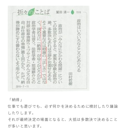
ARS HOMEとは
- ARS WAY
- 設計コンセプト
- 商品コンセプト
デザイン
- 空間デザイン
- 内観デザイン
- 生活デザイン
- 外構デザイン
性能
「納得」
仕事でも遊びでも、必ず何かを決めるために検討したり議論
- 高断熱性能
したりします。
- 高耐震性能
それが最終決定の場面となると、大抵は多数決で決めること
- 高耐久性能
が多いと思います。
- 保証