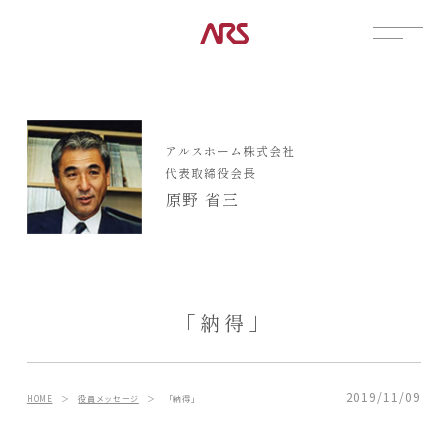
CONTACT
展示場
アルスホーム株式会社
見学会
代表取締役会長
資料請求
原野 省三
POSTS
建築実例
コラム
インタビュー
「納得」
土地情報
お知らせ
ブログ
2019/11/09
HOME
＞
役員メッセージ
＞
「納得」
CONTENTS