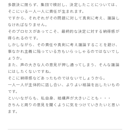
多数決に限らず、集団で検討し、決定したことについては、
そこにいる一人一人に責任が生まれます。
家づくりの流れ
ですから、それぞれがその問題に対して真剣に考え、議論し
なければなりません。
よくあるご質問
そのプロセスがあってこそ、最終的な決定に対する納得感が
企業情報
得られるのです。
採用情報
しかしながら、その責任や真剣に考え議論することを避け、
事なかれ主義に陥っている方もいらっしゃるのではないでし
暮らしの器
ょうか。
また、声の大きな人の意見が押し通ってしまう、そんな議論
にはしたくないですね。
そこに納得感などあったものではないでしょうから。
一人一人が主体的に話し合い、よりよい結論を出したいもの
です。
といいながらも、私自身、結構声が大きいことも・・・
きちんと周りの意見を聞くように気をつけていきたいと思い
ます。