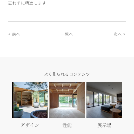
忘れずに精進します
家づくりの流れ
よくあるご質問
< 前へ
一覧へ
次へ >
企業情報
採用情報
暮らしの器
よく見られるコンテンツ
デザイン
性能
展示場