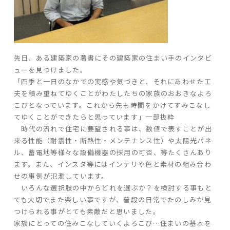
ARS HOMEとは
- ARS WAY
- 設計コンセプト
- 商品コンセプト
先日、ある建築家の著書にその建築家の住まい手のインタビ
ューを見つけました。
「四季と一日のなかでの実感や気づきと、それにあわせた工
デザイン
夫を積み重ねてゆくことがわたしたちの家族のおおきなよろ
こびとなっています。これから先も時間をかけてすみこなし
- 空間デザイン
てゆくことができたらと思っています」一部抜粋
- 内観デザイン
時代の流れで住宅に要望される事は、数値で表すことが出
- 生活デザイン
来る性能（耐震性・断熱性・メンテナンス性）や太陽光パネ
- 外構デザイン
ル、蓄電地等様々な設備機器の採用の可否、等たくさんあり
ます。また、インスタ等にはインテリや色と素材の組み合わ
性能
せの事例が氾濫しています。
いろんな選択肢の中からどれを選ぶか？を検討する事もと
- 高断熱性能
ても大切でまた楽しい事ですが、普段の日常でたのしみが見
- 高耐震性能
つけられる事がとても素敵だと思いました。
- 高耐久性能
家族にとっての住みこなしていくよろこび…住まいの基本を
- 保証