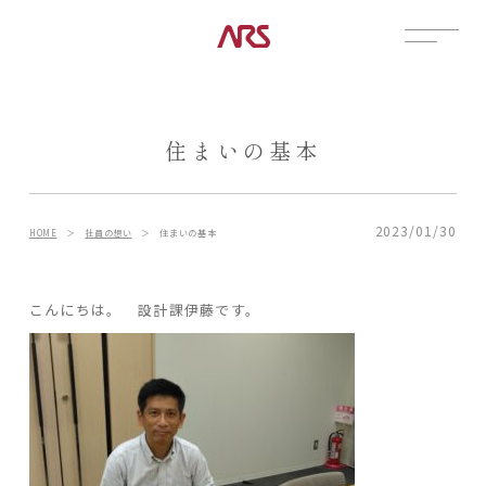
CONTACT
展示場
住まいの基本
見学会
資料請求
POSTS
2023/01/30
HOME
＞
社員の想い
＞
住まいの基本
建築実例
コラム
こんにちは。 設計課伊藤です。
インタビュー
土地情報
お知らせ
ブログ
CONTENTS