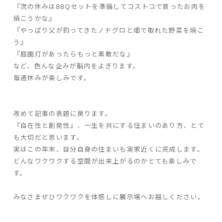
『次の休みは
BBQ
セットを準備してコストコで買ったお肉を
焼こうかな』
『やっぱり父が釣ってきたノドグロと畑で取れた野菜を焼こ
う』
『庭園灯があったらもっと素敵だな』
など、色んな企みが脳内をよぎります。
毎週休みが楽しみです。
改めて記事の表題に戻ります。
『自在性と創発性』、一生を共にする住まいのあり方、とて
も大切だと思います。
実はこの年末、自分自身の住まいも実家近くに完成します。
どんなワクワクする空間が出来上がるのかとても楽しみで
す。
みなさまぜひワクワクを体感しに展示場へお越しください。