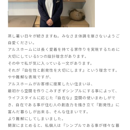
ARS HOMEとは
- ARS WAY
- 設計コンセプト
- 商品コンセプト
蒸し暑い日々が続きますね。みなさま体調を崩さないようご
自愛ください。
デザイン
アルスホームには長く愛着を持てる家作りを実現するために
大切にしている
5
つの設計理念があります。
- 空間デザイン
その中で私が気に入っている一文があります。
- 内観デザイン
それが『自在性と創発性を大切にします』という理念です。
- 生活デザイン
やや難解な表現ですが、
- 外構デザイン
アルスホームがお客様に提案したい住まいは、
最初から空間を作りこみすぎずシンプルにする事によって、
性能
ライフスタイルに応じた『自在な』空間の使いまわしがで
き、自在である事が住む人の創造力を掻き立て『創発性』に
- 高断熱性能
富んだ暮らしが出来る、そんな住まいです。
- 高耐震性能
より難解にしてしまいました。
- 高耐久性能
簡潔にまとめると、私個人は『シンプルである事が様々な暮
- 保証