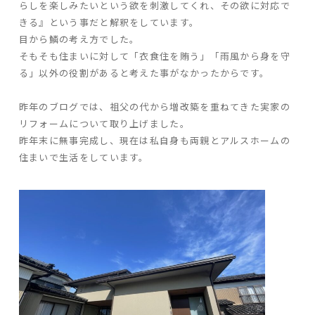
らしを楽しみたいという欲を刺激してくれ、その欲に対応で
きる』という事だと解釈をしています。
目から鱗の考え方でした。
家づくりの流れ
そもそも住まいに対して「衣食住を賄う」「雨風から身を守
よくあるご質問
る」以外の役割があると考えた事がなかったからです。
企業情報
採用情報
昨年のブログでは、祖父の代から増改築を重ねてきた実家の
リフォームについて取り上げました。
暮らしの器
昨年末に無事完成し、現在は私自身も両親とアルスホームの
住まいで生活をしています。