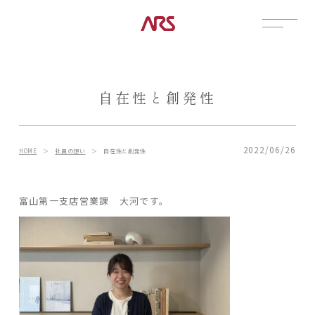
CONTACT
展示場
自在性と創発性
見学会
資料請求
POSTS
2022/06/26
HOME
＞
社員の想い
＞
自在性と創発性
建築実例
コラム
富山第一支店営業課 大河です。
インタビュー
土地情報
お知らせ
ブログ
CONTENTS