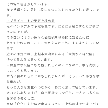
その場で書き残しています。
後で見返すと、意外に役に立つこともあったりして楽しいで
す。
・プライベートの予定を埋める
元々インドア派で予定も立てず、だらだら過ごすことが多か
ったのですが、
今の自分にはない色々な価値観を積極的に知るために、
あえてお休みの日こそ、予定を入れて外出するようにしてい
ます。
近々の予定では、上越市大潟区にある「大潟水と森公園」に
行ってみようと思っています。
自然豊かな公園で桜も観られるとのことなので、春を満喫し
てこようと思います。
本当に微々たることかもしれませんが、そういった小さな積
み重ねが、
もっと大きな変化へつながる一歩だと思って続けています。
微力ではありますが、自己研鑽をしながら、一人でも多くの
お客様の暮らしに、
良い「変化」をお届け出来るように、上越の地で住まいづく