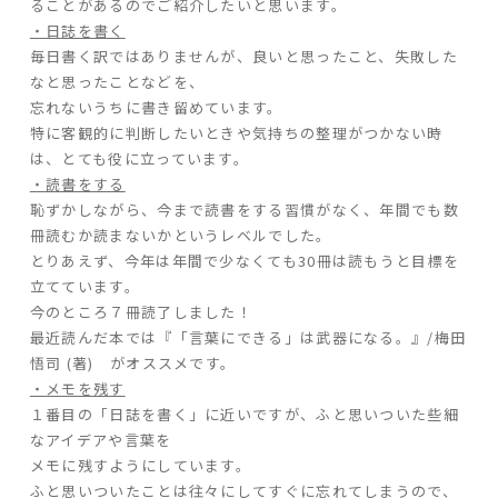
ることがあるのでご紹介したいと思います。
・日誌を書く
毎日書く訳ではありませんが、良いと思ったこと、失敗した
なと思ったことなどを、
忘れないうちに書き留めています。
特に客観的に判断したいときや気持ちの整理がつかない時
は、とても役に立っています。
・読書をする
恥ずかしながら、今まで読書をする習慣がなく、年間でも数
冊読むか読まないかというレベルでした。
とりあえず、今年は年間で少なくても30冊は読もうと目標を
立てています。
今のところ７冊読了しました！
最近読んだ本では『「言葉にできる」は武器になる。』/
梅田
悟司
(著) がオススメです。
・メモを残す
１番目の「日誌を書く」に近いですが、ふと思いついた些細
なアイデアや言葉を
メモに残すようにしています。
ふと思いついたことは往々にしてすぐに忘れてしまうので、