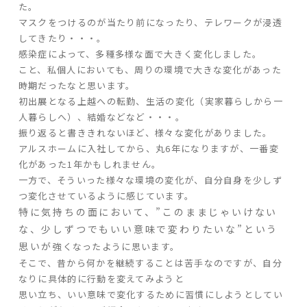
た。
マスクをつけるのが当たり前になったり、テレワークが浸透
してきたり・・・。
家づくりの流れ
感染症によって、多種多様な面で大きく変化しました。
よくあるご質問
こと、私個人においても、周りの環境で大きな変化があった
企業情報
時期だったなと思います。
初出展となる上越への転勤、生活の変化（実家暮らしから一
採用情報
人暮らしへ）、結婚などなど・・・。
暮らしの器
振り返ると書ききれないほど、様々な変化がありました。
アルスホームに入社してから、丸6年になりますが、一番変
化があった1年かもしれません。
一方で、そういった様々な環境の変化が、自分自身を少しず
つ変化させているように感じています。
特に気持ちの面において、
”このままじゃいけない
な、少しずつでもいい意味で変わりたいな”という
思いが
強くなったように思います。
そこで、昔から何かを継続することは苦手なのですが、自分
なりに具体的に行動を変えてみようと
思い立ち、いい意味で変化するために習慣にしようとしてい