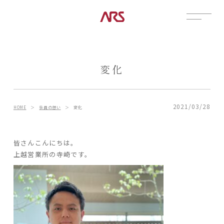
CONTACT
展示場
変化
見学会
資料請求
POSTS
2021/03/28
HOME
＞
社員の想い
＞
変化
建築実例
コラム
皆さんこんにちは。
上越営業所の寺崎です。
インタビュー
土地情報
お知らせ
ブログ
CONTENTS