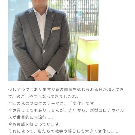
ARS HOMEとは
- ARS WAY
- 設計コンセプト
- 商品コンセプト
デザイン
- 空間デザイン
- 内観デザイン
- 生活デザイン
- 外構デザイン
少しずつではありますが春の陽気を感じられる日が増えてき
て、過ごしやすくなってきましたね。
性能
今回の私のブログのテーマは、「変化」です。
今更言うまでもありませんが、昨年から、新型コロナウイル
- 高断熱性能
スが世界的に大流行し、
- 高耐震性能
今も猛威を振るっています。
- 高耐久性能
それによって、私たちの社会や暮らしも大きく変化しまし
- 保証