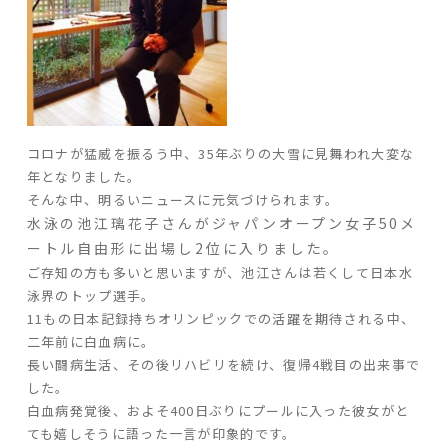
ARS HOMEとは
- ARS WAY
- 設計コンセプト
- 商品コンセプト
コロナが猛威を振るう中、
35
年ぶりの大雪に見舞われ大変な
デザイン
年となりました。
そんな中、明るいニュースに元気づけられます。
- 空間デザイン
水泳の池江璃花子さんがジャパンオープン女子
50
メ
- 内観デザイン
ートル自由形に出場し
2
位に入りました。
- 生活デザイン
ご存知の方も多いと思いますが、池江さんは若くして日本水
- 外構デザイン
泳界のトップ選手。
11
もの日本記録持ちオリンピックでの活躍を期待される中、
性能
二年前に白血病に。
長い闘病生活、その後リハビリを続け、復帰
4
戦目の出来事で
- 高断熱性能
した。
- 高耐震性能
白血病発覚後、およそ
400
日ぶりにプールに入った彼女がと
- 高耐久性能
ても嬉しそうに語った一言が印象的です。
- 保証