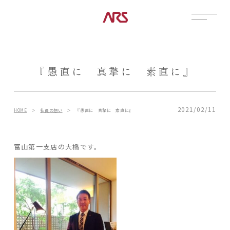
CONTACT
展示場
『愚直に 真摯に 素直に』
見学会
資料請求
POSTS
2021/02/11
HOME
＞
社員の想い
＞
『愚直に 真摯に 素直に』
建築実例
コラム
富山第一支店の大橋です。
インタビュー
土地情報
お知らせ
ブログ
CONTENTS