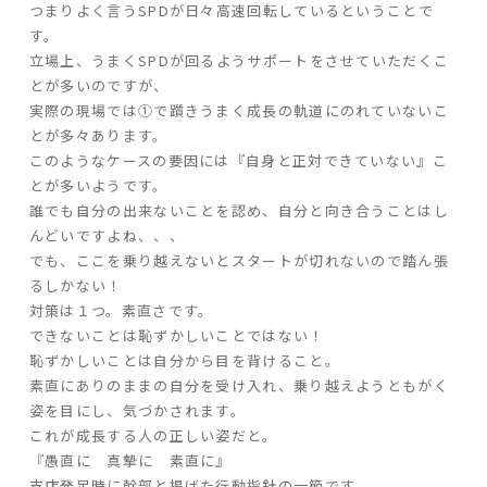
つまりよく言う
SPD
が日々高速回転しているということで
す。
立場上、うまく
SPD
が回るようサポートをさせていただくこ
とが多いのですが、
実際の現場では①で躓きうまく成長の軌道にのれていないこ
とが多々あります。
このようなケースの要因には『自身と正対できていない』こ
とが多いようです。
誰でも自分の出来ないことを認め、自分と向き合うことはし
んどいですよね、、、
でも、ここを乗り越えないとスタートが切れないので踏ん張
るしかない！
対策は１つ。素直さです。
できないことは恥ずかしいことではない！
恥ずかしいことは自分から目を背けること。
素直にありのままの自分を受け入れ、乗り越えようともがく
姿を目にし、気づかされます。
これが成長する人の正しい姿だと。
『愚直に 真摯に 素直に』
支店発足時に幹部と掲げた行動指針の一節です。