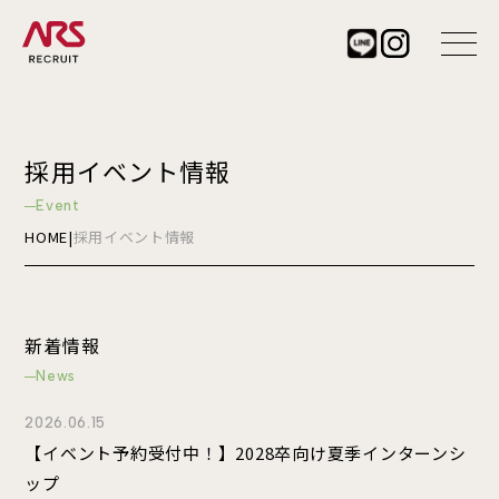
HOME
採用イベント情報
アルスホームについて
Event
社長メッセージ
HOME
|
採用イベント情報
企業理念
企業文化
企業情報
新着情報
支店紹介
職種紹介
News
営業
2026.06.15
設計
【イベント予約受付中！】2028卒向け夏季インターンシ
施工管理
ップ