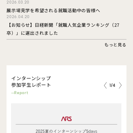
経営管理
2026.03.20
先輩社員インタビュー
展示場見学を希望される就職活動中の皆様へ
キャリアモデル
2026.04.20
【お知らせ】日経新聞「就職人気企業ランキング（27
働く環境
卒）」に選出されました
チーム制
教育研修制度
もっと見る
福利厚生
数字で見る
新卒採用
キャリア採用
インターンシップ
参加学生レポート
よくある質問
1
/
4
Report
サイトマップ
プライバシーポリシー