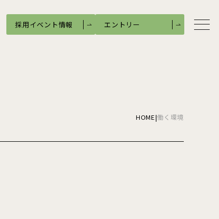
採用イベント情報
エントリー
HOME
アルスホームについて
社長メッセージ
企業理念
HOME
|
働く環境
企業文化
企業情報
支店紹介
職種紹介
営業
設計
施工管理