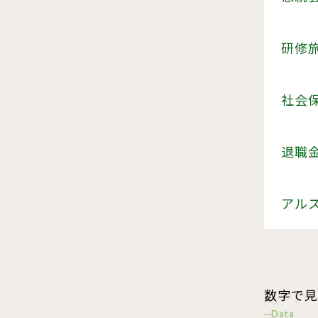
研修
社会
退職金
アル
数字で見
Data