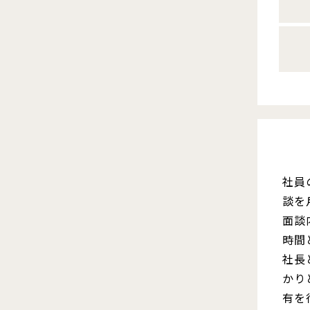
社員
談を
面談
時間
社長
かり
有を