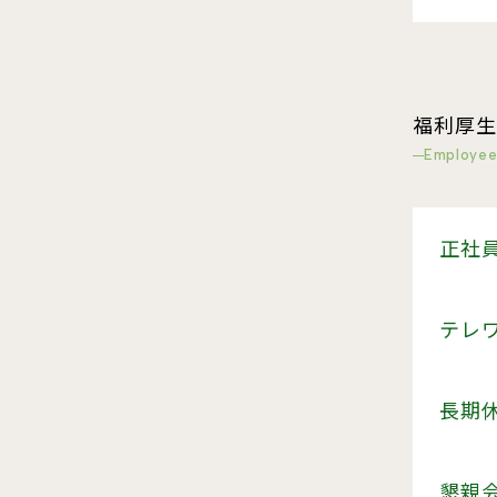
福利厚生
Employee
正社
テレ
長期
懇親