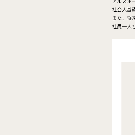
アルスホ
社会人基
また、将
社員一人