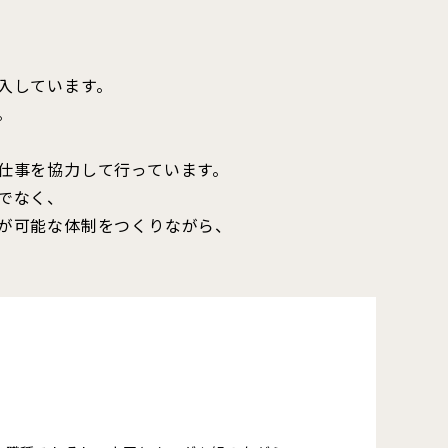
経営管理
先輩社員インタビュー
キャリアモデル
入しています。
働く環境
。
チーム制
教育研修制度
仕事を協力して行っています。
福利厚生
でなく、
数字で見る
が可能な体制をつくりながら、
新卒採用
キャリア採用
よくある質問
サイトマップ
プライバシーポリシー