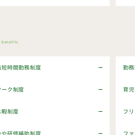
 benefits
員短時間勤務制度
勤務
ワーク制度
育児
休暇制度
フリ
会や研修補助制度
ファ