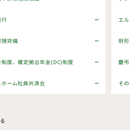
旅行
エル
保険完備
財形
制度、確定拠出年金(DC)制度
慶弔
スホーム社員共済会
その
る