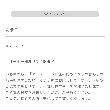
ARS HOMEとは
終了しました
- ARS WAY
- 設計コンセプト
- 商品コンセプト
開催日
デザイン
終了しました
- 空間デザイン
- 内観デザイン
［オーナー様邸
見学会開催！
］
- 生活デザイン
- 外構デザイン
お客様からの「アルスホームに住み始めてからの暮らしの
様子を見学したい」という声にお応えして、オーナー様の
性能
ご協力のもと「オーナー様邸見学会」を開催いたします。
- 高断熱性能
ご希望の日時をお選びいただき、ご予約ください。
- 高耐震性能
ご見学が初めての方も安心してご覧いただけます。
- 高耐久性能
- 保証