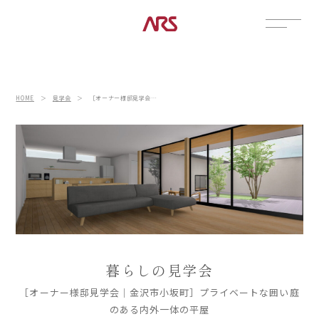
CONTACT
展示場
HOME
＞
見学会
＞
［オーナー様邸見学会｜金沢市小坂町］プライベートな囲い庭のある内外一体の平屋
見学会
資料請求
POSTS
建築実例
コラム
インタビュー
土地情報
お知らせ
暮らしの見学会
ブログ
［オーナー様邸見学会｜金沢市小坂町］プライベートな囲い庭
CONTENTS
のある内外一体の平屋