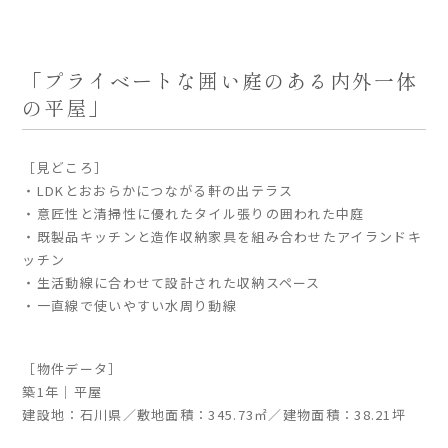
家づくりの流れ
「プライベートな囲い庭のある内外一体
よくあるご質問
の平屋」
企業情報
採用情報
［見どころ］
暮らしの器
・LDKとおおらかにつながる軒の出テラス
・意匠性と清掃性に優れたタイル張りの囲われた中庭
・既製品キッチンと造作収納家具を組み合わせたアイランドキ
ッチン
・生活動線に合わせて設計された収納スペース
・一直線で使いやすい水周り動線
［物件データ］
築1年｜平屋
建設地：石川県／敷地面積：345.73㎡／建物面積：38.21坪