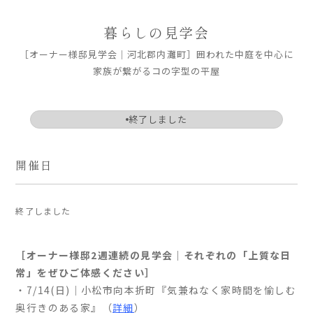
ARS HOMEとは
暮らしの見学会
- ARS WAY
［オーナー様邸見学会｜河北郡内灘町］囲われた中庭を中心に
- 設計コンセプト
家族が繋がるコの字型の平屋
- 商品コンセプト
デザイン
終了しました
- 空間デザイン
- 内観デザイン
開催日
- 生活デザイン
- 外構デザイン
終了しました
性能
［オーナー様邸
2
週連続の見学会｜それぞれの「上質な日
- 高断熱性能
常」をぜひご体感ください
］
- 高耐震性能
・7/14(日)｜小松市向本折町『気兼ねなく家時間を愉しむ
- 高耐久性能
奥行きのある家』（
詳細
）
- 保証