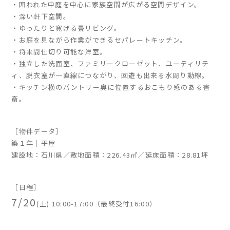
・囲われた中庭を中心に家族空間が広がる空間デザイン。
・深い軒下空間。
・ゆったりと寛げる畳リビング。
・お庭を見ながら作業ができるセパレートキッチン。
・将来間仕切り可能な洋室。
・独立した洗面室、ファミリークローゼット、ユーティリテ
ィ、脱衣室が一直線につながり、回遊も出来る水周り動線。
・キッチン横のパントリー奥に位置するおこもり感のある書
斎。
［物件データ］
築１年｜平屋
建設地：石川県／敷地面積：226.43㎡／延床面積：28.81坪
［日程］
7/20
(土) 10:00-17:00（最終受付16:00）