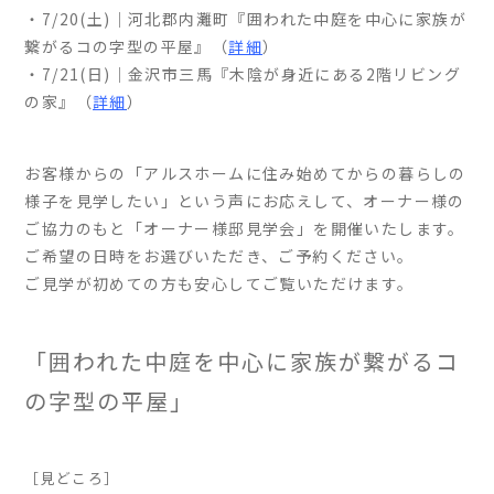
・7/20(土)｜河北郡内灘町『囲われた中庭を中心に家族が
繋がるコの字型の平屋』（
詳細
）
家づくりの流れ
・7/21(日)｜金沢市三馬『木陰が身近にある2階リビング
よくあるご質問
の家』（
詳細
）
企業情報
採用情報
お客様からの「アルスホームに住み始めてからの暮らしの
様子を見学したい」という声にお応えして、オーナー様の
暮らしの器
ご協力のもと「オーナー様邸見学会」を開催いたします。
ご希望の日時をお選びいただき、ご予約ください。
ご見学が初めての方も安心してご覧いただけます。
「囲われた中庭を中心に家族が繋がるコ
の字型の平屋」
［見どころ］