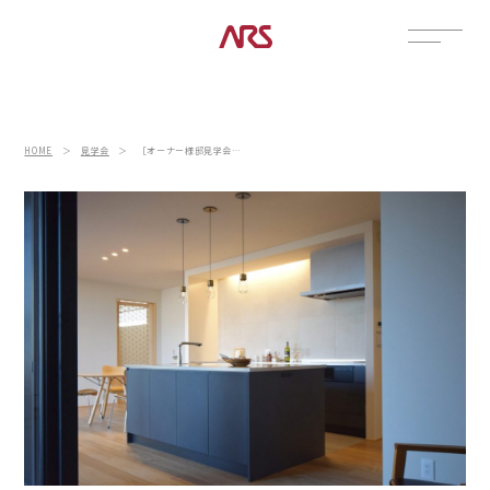
CONTACT
展示場
HOME
＞
見学会
＞
［オーナー様邸見学会｜河北郡内灘町］囲われた中庭を中心に家族が繋がるコの字型の平屋
見学会
資料請求
POSTS
建築実例
コラム
インタビュー
土地情報
お知らせ
ブログ
CONTENTS