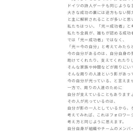
ドイツの詩人ゲーテも同じような
大きな成功の裏には途方もない努
と主に解釈されることが多いと思
私たちはつい、「光＝成功者」と
私たち全員が、誰もが認める成功
では「光＝成功者」ではなく、
「光＝今の自分」と考えてみたら
今の自分があるのは、自分自身の
助けてくれたり、支えてくれたり
そんな家族や仲間などが周りにい
そんな周りの人達という影があっ
今の自分が光っている、と言えま
一方で、周りの人達のために
自分が支えていることもあります
その人が光っているのは、
自分が影の一人としているから、
考えてみれば、これはフォロワー
考え方と同じように思えます。
自分自身が組織やチームのメンバ