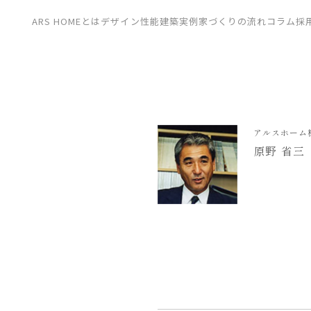
CONTACT
ARS HOMEとは
デザイン
性能
建築実例
家づくりの流れ
コラム
採
展示場
見学会
資料請求
アルスホーム
原野 省三