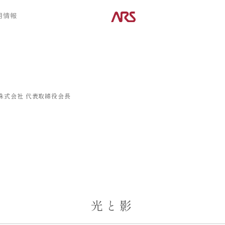
CONTENTS
用情報
ARS HOMEとは
デザイン
- ARS WAY
- 空間デザイン
- 設計コンセプト
- 内観デザイン
- 商品コンセプト
- 生活デザイン
- 外構デザイン
株式会社
代表取締役会長
POSTS
建築実例
コラム
インタビュー
光と影