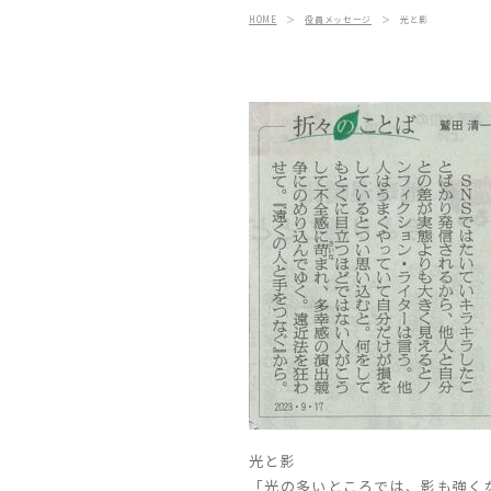
HOME
＞
役員メッセージ
＞
光と影
光と影
「光の多いところでは、影も強く