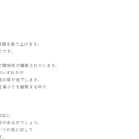
話題を取り上げます。
てです。
で関係性が構築されています。
のいずれかが
性の質が低下します。
仕事ぶりを観察する中で
。
対応に
安があるのでしょう。
いう行為に対して
す。