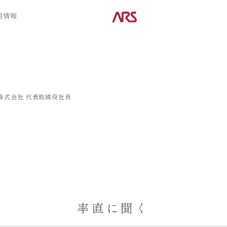
CONTENTS
用情報
ARS HOMEとは
デザイン
- ARS WAY
- 空間デザイン
- 設計コンセプト
- 内観デザイン
- 商品コンセプト
- 生活デザイン
- 外構デザイン
株式会社
代表取締役社長
POSTS
建築実例
コラム
インタビュー
率直に聞く