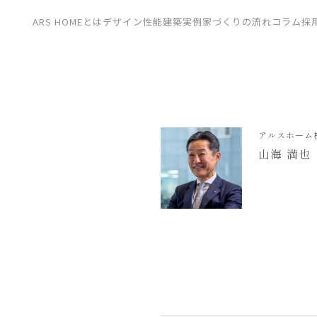
CONTACT
ARS HOMEとは
デザイン
性能
建築実例
家づくりの流れ
コラム
採
展示場
見学会
資料請求
アルスホーム
山海 満也