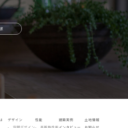
求
とは
デザイン
性能
建築実例
土地情報
- 空間デザイン
- 高断熱性能
インタビュー
お知らせ