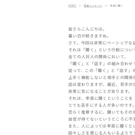
HOME
＞
役員メッセージ
＞
率直に聞く
皆さんこんにちは。
暑い日が続きますね。
さて、今回は非常にベーシックな
それは「聞く」という行動につい
全ての人対人の関係において、
「聞く」と「話す」の組み合わせ
従って、この「聞く」と「話す」
上手く機能しないと相手との関係
話は変わりますが、最近、若手の
非常に気になることがあります。
それは、率直に聞くということを
とても苦手にする人が多いのです
恐らく推察するに、聞いてもその
自信が持てないというところに不
また、人によっては率直に聞くと
図々しさを感じる人もいるようで