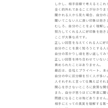
しかし、相手目線で考えるとこれ
全く的外れであることが分かりま
聞かれる人から見た場合、自分の
聞いてこない人に良い印象は抱き
むしろ、自分のことをよく理解し
努力してくれる人に好印象を抱き
ここが大事な点です。
正しい回答を与えてくれる人に好
自分のことを良く知ろうとする人
自分の若かりし頃を思い返してみ
正しい回答を持ち合わせていない
責められたことはありません。
最近は、会社とプライベート、本
自分の中に区分線を引く人が多い
人それぞれと言って仕舞えばそれ
関心を示さないところに良質な関
また、自分が思うほどに率直に聞
問題になることは殆どありません
相手にとっての真実を理解する第