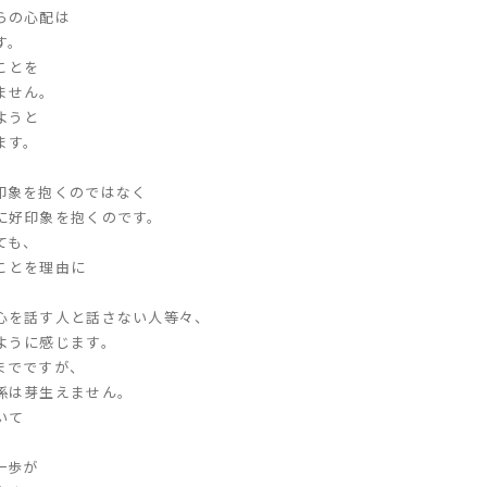
らの心配は
す。
ことを
ません。
ようと
ます。
印象を抱くのではなく
に好印象を抱くのです。
ても、
ことを理由に
心を話す人と話さない人等々、
ように感じます。
までですが、
係は芽生えません。
いて
。
一歩が