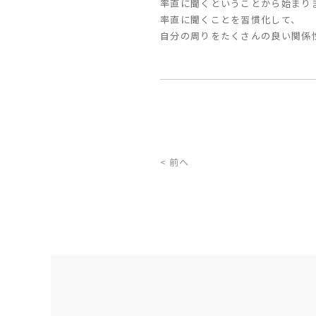
率直に聞くということから始まり
率直に聞くことを習慣化して、
自分の周りをたくさんの良い関係
< 前へ