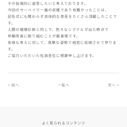
その旨個別に返答したいと考えております。
今回のサーベイで一番の収穫であり有難かったことは、
家づくりの流れ
記名式にも関わらず具体的な意見をたくさん頂戴したことで
す。
よくあるご質問
人間の健康診断と同じで、色々なシグナルが出た時点で
企業情報
早期改善に取り組むことが最善策です。
多様な考えに対して、真摯な姿勢で経営に反映させて参りま
採用情報
す。
暮らしの器
ご協力いただいた社員各位に感謝申し上げます。
< 前へ
一覧へ
次へ >
よく見られるコンテンツ