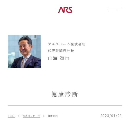
CONTACT
展示場
アルスホーム株式会社
見学会
代表取締役社長
資料請求
山海 満也
POSTS
建築実例
コラム
インタビュー
健康診断
土地情報
お知らせ
ブログ
2023/01/21
HOME
＞
役員メッセージ
＞
健康診断
CONTENTS