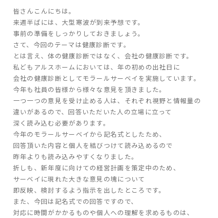
皆さんこんにちは。
ARS HOMEとは
来週半ばには、大型寒波が到来予想です。
- ARS WAY
事前の準備をしっかりしておきましょう。
- 設計コンセプト
さて、今回のテーマは健康診断です。
- 商品コンセプト
とは言え、体の健康診断ではなく、会社の健康診断です。
私どもアルスホームにおいては、年の初めの出社日に
会社の健康診断としてモラールサーベイを実施しています。
デザイン
今年も社員の皆様から様々な意見を頂きました。
- 空間デザイン
一つ一つの意見を受け止める人は、それぞれ視野と情報量の
違いがあるので、回答いただいた人の立場に立って
- 内観デザイン
深く読み込む必要があります。
- 生活デザイン
今年のモラールサーベイから記名式としたため、
- 外構デザイン
回答頂いた内容と個人を結びつけて読み込めるので
昨年よりも読み込みやすくなりました。
性能
折しも、新年度に向けての経営計画を策定中のため、
サーベイに現れた大きな意見の塊について
- 高断熱性能
即反映、検討するよう指示を出したところです。
- 高耐震性能
また、今回は記名式での回答ですので、
- 高耐久性能
対応に時間がかかるものや個人への理解を求めるものは、
- 保証