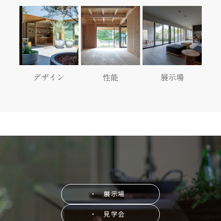
デザイン
性能
展示場
・ 展示場
・ 見学会