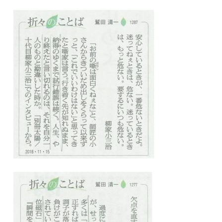
ARS HOMEとは
- ARS WAY
- 設計コンセプト
- 商品コンセプト
デザイン
- 空間デザイン
- 内観デザイン
- 生活デザイン
- 外構デザイン
性能
- 高断熱性能
- 高耐震性能
- 高耐久性能
- 保証