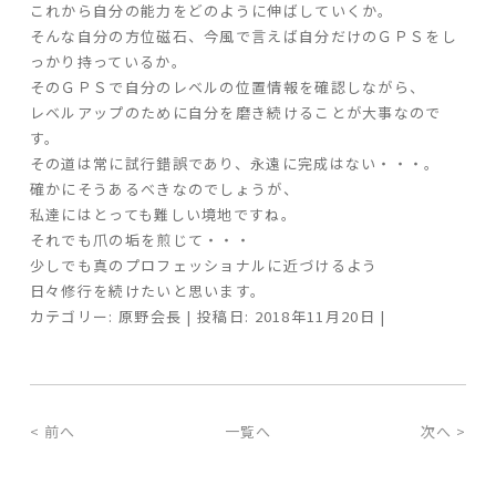
これから自分の能力をどのように伸ばしていくか。
そんな自分の方位磁石、今風で言えば自分だけのＧＰＳをし
っかり持っているか。
そのＧＰＳで自分のレベルの位置情報を確認しながら、
レベルアップのために自分を磨き続けることが大事なので
す。
その道は常に試行錯誤であり、永遠に完成はない・・・。
確かにそうあるべきなのでしょうが、
私達にはとっても難しい境地ですね。
それでも爪の垢を煎じて・・・
少しでも真のプロフェッショナルに近づけるよう
日々修行を続けたいと思います。
カテゴリー: 原野会長 | 投稿日: 2018年11月20日 |
< 前へ
一覧へ
次へ >