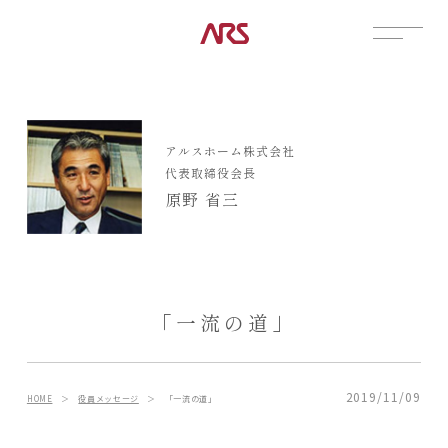
CONTACT
展示場
アルスホーム株式会社
見学会
代表取締役会長
資料請求
原野 省三
POSTS
建築実例
コラム
インタビュー
「一流の道」
土地情報
お知らせ
ブログ
2019/11/09
HOME
＞
役員メッセージ
＞
「一流の道」
CONTENTS