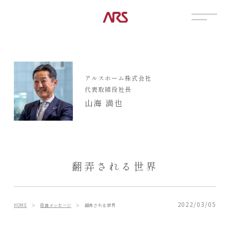
CONTACT
展示場
アルスホーム株式会社
見学会
代表取締役社長
資料請求
山海 満也
POSTS
建築実例
コラム
インタビュー
翻弄される世界
土地情報
お知らせ
ブログ
2022/03/05
HOME
＞
役員メッセージ
＞
翻弄される世界
CONTENTS