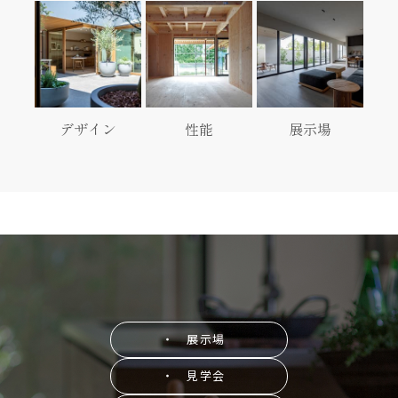
デザイン
性能
展示場
・ 展示場
・ 見学会