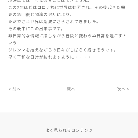
現時点では全く見通すことはできません。
この2年ほどはコロナ禍に世界は翻弄され、その後起きた需
要の急回復と物流の混乱により、
ただでさえ世界は荒波にさらされてきました。
その最中にこの出来事です。
非日常的な情報に接しながら普段と変わらぬ日常を過ごすと
いう
ジレンマを抱えながらの日々がしばらく続きそうです。
早く平和な日常が訪れますように・・・・
< 前へ
一覧へ
次へ >
よく見られるコンテンツ