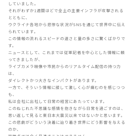
していました。
それがわずか1週間ほどで全土の主要インフラが攻撃される
家づくりの流れ
とともに、
ウクライナ各地から悲惨な状況がSNSを通じて世界中に伝え
よくあるご質問
られています。
企業情報
この情報の流れるスピードの速さと量の多さに驚くばかりで
す。
採用情報
ニュースとして、これまでは従軍記者を中心とした情報に頼
暮らしの器
ってきましたが、
ライブカメラ映像や市民からのリアルタイム配信の持つ力
は、
ダイレクトかつ大きなインパクトがあります。
一方で、そういう情報に接して激しく心が痛むのを感じつつ
も、
私は会社に出社して日常の経営にあたっています。
このねじれた不思議な感情を抱きながら日常を過ごすのは、
思い返して見ると東日本大震災以来ではないかと思います。
この悲劇がどういう決着に辿り着き世界にどう影響を与える
のか、