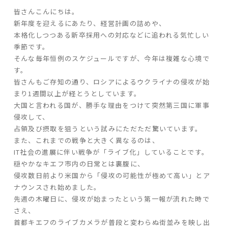
皆さんこんにちは。
ARS HOMEとは
新年度を迎えるにあたり、経営計画の詰めや、
- ARS WAY
本格化しつつある新卒採用への対応などに追われる気忙しい
- 設計コンセプト
季節です。
- 商品コンセプト
そんな毎年恒例のスケジュールですが、今年は複雑な心境で
す。
皆さんもご存知の通り、ロシアによるウクライナの侵攻が始
デザイン
まり1週間以上が経とうとしています。
- 空間デザイン
大国と言われる国が、勝手な理由をつけて突然第三国に軍事
侵攻して、
- 内観デザイン
占領及び摂取を狙うという試みにただただ驚いています。
- 生活デザイン
また、これまでの戦争と大きく異なるのは、
- 外構デザイン
IT社会の進展に伴い戦争が「ライブ化」していることです。
穏やかなキエフ市内の日常とは裏腹に、
性能
侵攻数日前より米国から「侵攻の可能性が極めて高い」とア
ナウンスされ始めました。
- 高断熱性能
先週の木曜日に、侵攻が始まったという第一報が流れた時で
- 高耐震性能
さえ、
- 高耐久性能
首都キエフのライブカメラが普段と変わらぬ街並みを映し出
- 保証