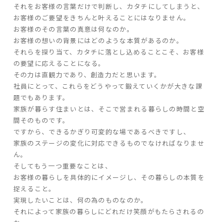
それをお客様の言葉だけで判断し、カタチにしてしまうと、
お客様のご要望をきちんと叶えることにはなりません。
家づくりの流れ
お客様のその言葉の真意は何なのか。
お客様の想いの背景にはどのような本質があるのか。
よくあるご質問
それらを探り当て、カタチに落とし込めることこそ、お客様
企業情報
の要望に応えることになる。
その力は直観力であり、創造力だと思います。
採用情報
社員にとって、これらをどうやって鍛えていくかが大きな課
暮らしの器
題でもあります。
家族が暮らす住まいとは、そこで営まれる暮らしの時間と空
間そのものです。
ですから、できるかぎり可変的な場であるべきですし、
家族のステージの変化に対応できるものでなければなりませ
ん。
そしてもう一つ重要なことは、
お客様の暮らしを具体的にイメージし、その暮らしの本質を
捉えること。
実現したいことは、何の為のものなのか。
それによって家族の暮らしにどれだけ笑顔がもたらされるの