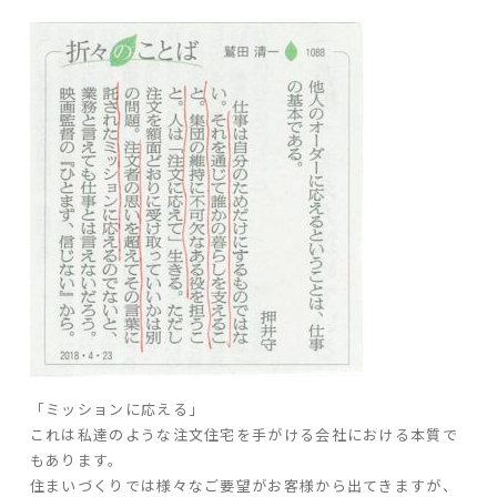
ARS HOMEとは
- ARS WAY
- 設計コンセプト
- 商品コンセプト
デザイン
- 空間デザイン
- 内観デザイン
- 生活デザイン
- 外構デザイン
性能
「ミッションに応える」
- 高断熱性能
これは私達のような注文住宅を手がける会社における本質で
- 高耐震性能
もあります。
- 高耐久性能
住まいづくりでは様々なご要望がお客様から出てきますが、
- 保証