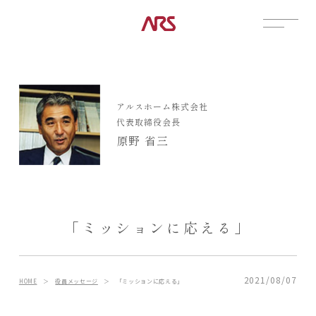
CONTACT
展示場
アルスホーム株式会社
見学会
代表取締役会長
資料請求
原野 省三
POSTS
建築実例
コラム
インタビュー
「ミッションに応える」
土地情報
お知らせ
ブログ
2021/08/07
HOME
＞
役員メッセージ
＞
「ミッションに応える」
CONTENTS