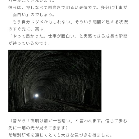
バーがたくさんいます。
彼らは、押しなべて前向きで明るい表情です。多分に仕事が
「面白い」のでしょう。
「もう自分はダメかもしれない」そういう暗闇と思える状況
のすぐ先に、実は
「やって良かった。仕事が面白い」と実感できる成長の瞬間
が待っているのです。
（昔から「夜明け前が一番暗い」と言われます。信じて歩む
先に一筋の光が見えてきます）
階層別研修を通じてとても大きな気づきを得ました。