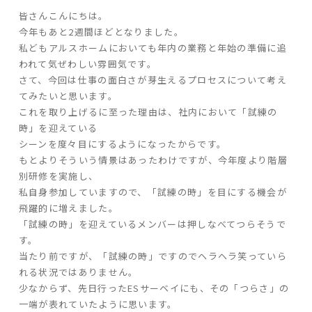
皆さんこんにちは。
ARS HOMEとは
今年もあと2週間ほどとなりました。
- ARS WAY
私どもアルスホームにおいても年内の業務と年始の準備に追
- 設計コンセプト
われて気ぜわしい雰囲気です。
- 商品コンセプト
さて、今回は仕事の面白さが芽生えるプロセスについて考え
てみたいと思います。
これを取り上げるに至った理由は、社内において「試練の
デザイン
時」を迎えている
- 空間デザイン
シーンを度々目にするようになったからです。
もとよりそういう情景はあったわけですが、今年度より階層
- 内観デザイン
別研修を実施し、
- 生活デザイン
私自身参加していますので、「試練の時」を目にする機会が
- 外構デザイン
飛躍的に増えました。
「試練の時」を迎えているメンバーは押しなべてつらそうで
性能
す。
当たり前ですが、「試練の時」ですのでヘラヘラ笑っていら
- 高断熱性能
れる状況ではありません。
- 高耐震性能
少なからず、先日行ったESサーベイにも、その「つらさ」の
- 高耐久性能
一端が表れていたように思います。
- 保証