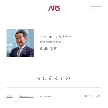
CONTACT
展示場
アルスホーム株式会社
見学会
代表取締役社長
資料請求
山海 満也
POSTS
建築実例
コラム
インタビュー
先にあるもの
土地情報
お知らせ
ブログ
2019/11/18
HOME
＞
役員メッセージ
＞
先にあるもの
CONTENTS