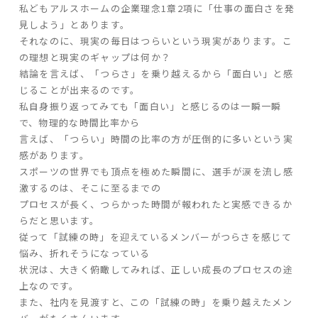
私どもアルスホームの企業理念1章2項に「仕事の面白さを発
見しよう」とあります。
家づくりの流れ
それなのに、現実の毎日はつらいという現実があります。こ
の理想と現実のギャップは何か？
よくあるご質問
結論を言えば、「つらさ」を乗り越えるから「面白い」と感
企業情報
じることが出来るのです。
私自身振り返ってみても「面白い」と感じるのは一瞬一瞬
採用情報
で、物理的な時間比率から
暮らしの器
言えば、「つらい」時間の比率の方が圧倒的に多いという実
感があります。
スポーツの世界でも頂点を極めた瞬間に、選手が涙を流し感
激するのは、そこに至るまでの
プロセスが長く、つらかった時間が報われたと実感できるか
らだと思います。
従って「試練の時」を迎えているメンバーがつらさを感じて
悩み、折れそうになっている
状況は、大きく俯瞰してみれば、正しい成長のプロセスの途
上なのです。
また、社内を見渡すと、この「試練の時」を乗り越えたメン