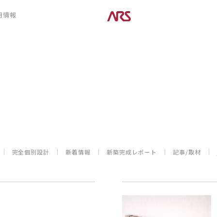
CONTENTS
用情報
ARS HOMEとは
デザイン
- ARS WAY
- 空間デザイン
- 設計コンセプト
- 内観デザイン
- 商品コンセプト
- 生活デザイン
- 外構デザイン
POSTS
建築実例
コラム
インタビュー
完全個別設計
新着情報
新築完成レポート
記事/取材