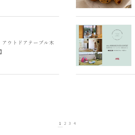
】アウトドアテーブル木
】
1
2
3
4