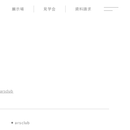
展示場
見学会
資料請求
性能
家づくりの流れ
よくあるご質問
- 高断熱性能
- 高耐震性能
企業情報
- 高耐久性能
採用情報
- 保証
暮らしの器
土地情報
お知らせ
ブログ
arsclub
arsclub