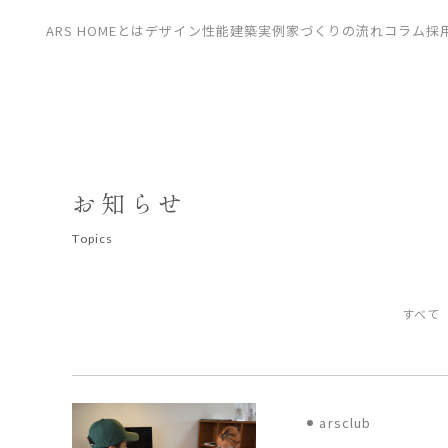
CONTACT
ARS HOMEとは
デザイン
性能
建築実例
家づくりの流れ
コラム
採
展示場
見学会
資料請求
お知らせ
T
o
p
i
c
s
すべて
arsclub