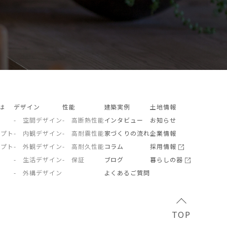
とは
デザイン
性能
建築実例
土地情報
- 空間デザイン
- 高断熱性能
インタビュー
お知らせ
セプト
- 内観デザイン
- 高耐震性能
家づくりの流れ
企業情報
セプト
- 外観デザイン
- 高耐久性能
コラム
採用情報
- 生活デザイン
- 保証
ブログ
暮らしの器
- 外構デザイン
よくあるご質問
TOP