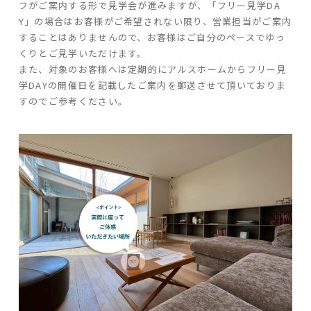
フがご案内する形で見学会が進みますが、「フリー見学DA
Y」の場合はお客様がご希望されない限り、営業担当がご案内
することはありませんので、お客様はご自分のペースでゆっ
家づくりの流れ
くりとご見学いただけます。
よくあるご質問
また、対象のお客様へは定期的にアルスホームからフリー見
企業情報
学DAYの開催日を記載したご案内を郵送させて頂いておりま
すのでご参考ください。
採用情報
暮らしの器