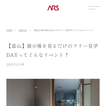
CONTACT
展示場
HOME
＞
お知らせ
＞
【富山】展示場を見るだけのフリー見学DAYってどんなイベント？
見学会
資料請求
【富山】展示場を見るだけのフリー見学
POSTS
DAYってどんなイベント？
建築実例
2023/11/09
コラム
インタビュー
土地情報
お知らせ
ブログ
CONTENTS