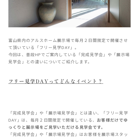
ARS HOMEとは
- ARS WAY
- 設計コンセプト
- 商品コンセプト
富山県内のアルスホーム展示場で毎月２日間限定で開催させ
て頂いている「フリー見学DAY」。
デザイン
今回は、普段HPでご案内している「完成見学会」や「展示場
見学会」との違いについてご紹介します。
- 空間デザイン
- 内観デザイン
- 生活デザイン
フリー見学DAYってどんなイベント？
- 外構デザイン
性能
「完成見学会」や「展示場見学会」とは違い、「フリー見学
- 高断熱性能
DAY」は、毎月２日間限定で開催している、
お客様だけでゆ
- 高耐震性能
っくりと展示場をご見学いただける見学会です。
- 高耐久性能
「完成見学会」や「展示場見学会」はお客様を展示場スタッ
- 保証