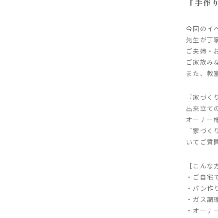
『手作
今回のイ
先生が丁
ご夫婦・
ご家族み
また、教
『家づく
出来立て
オーナー
「家づく
いてご質
［こんな
・ご自宅
・パン作
・ガス調
・オーナ