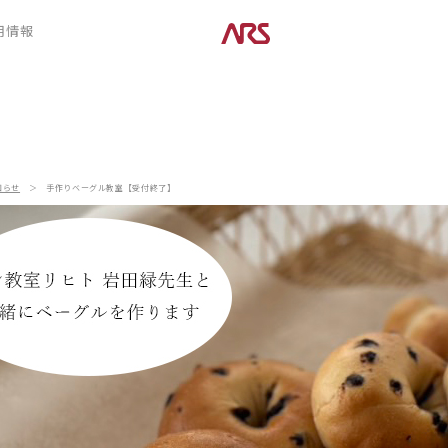
CONTENTS
用情報
ARS HOMEとは
デザイン
- ARS WAY
- 空間デザイン
- 設計コンセプト
- 内観デザイン
- 商品コンセプト
- 生活デザイン
- 外構デザイン
知らせ
＞
手作りベーグル教室【受付終了】
POSTS
建築実例
コラム
インタビュー