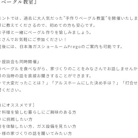
りベーグル教室』
ベントでは、過去に大人気だった”手作りベーグル教室”を開催いたし
寧に教えてくださるので、初めての方も安心です。
お子様と一緒にベーグル作りを愉しみましょう。
なさんでお気軽にご参加ください！
室後には、日本海ガスショールームPregoのご案内も可能です。
り座談会も同時開催』
のベーグルを食べながら、家づくりのことをみなさんでお話しませんか
様の当時の話を直接お聞きすることができます。
りで大変だったことは？」「アルスホームにした決め手は？」「打合
問ください。
方にオススメです］
で料理を愉しむ暮らしにご興味のある方
りに挑戦したい方
理を体験したい方、ガス設備を見たい方
ー様の家づくりの話を聞いてみたい方