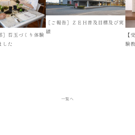
［ご報告］ＺＥＨ普及目標及び実
績
部］苔玉づくり体験
【
ました
験
一覧へ