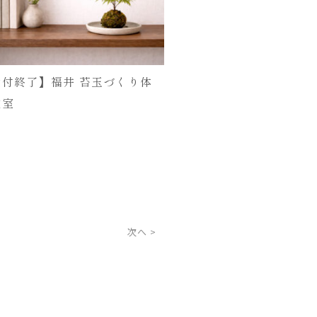
受付終了】福井 苔玉づくり体
教室
次へ >