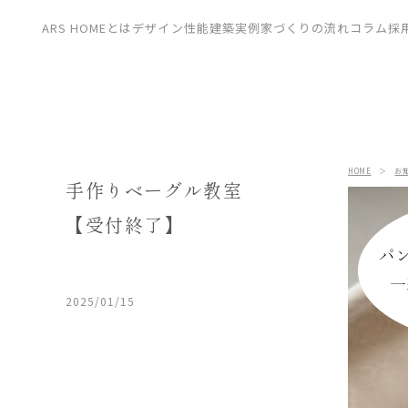
CONTACT
ARS HOMEとは
デザイン
性能
建築実例
家づくりの流れ
コラム
採
展示場
見学会
資料請求
HOME
＞
お
手作りベーグル教室
【受付終了】
2025/01/15