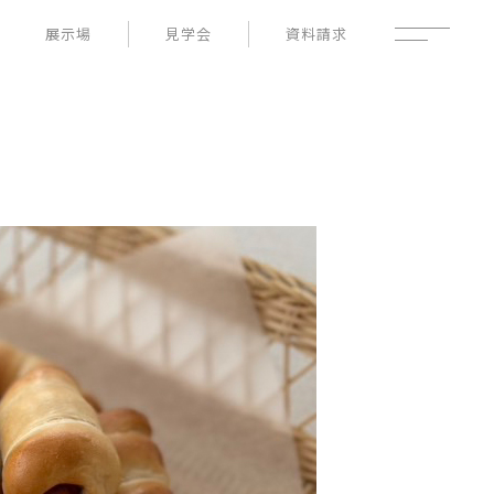
展示場
見学会
資料請求
性能
家づくりの流れ
よくあるご質問
- 高断熱性能
- 高耐震性能
企業情報
- 高耐久性能
採用情報
- 保証
暮らしの器
土地情報
お知らせ
ブログ