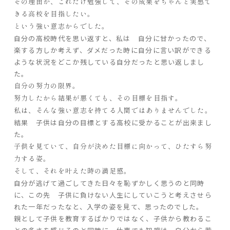
その理由が、これだけ勉強して、その成果をちゃんと実感で
きる高校を目指したい。
という強い意志からでした。
自分の高校時代を思い返すと、私は 自分に甘かったので、
楽する方しか考えず、ダメだった時に自分に言い訳ができる
ような状況をどこか残している自分だったと思い返しまし
た。
自分の努力の限界。
努力したから結果が悪くても、その目標を目指す。
私は、そんな強い意志を持てる人間ではありませんでした。
結果 子供は自分の目標とする高校に受かることが出来まし
た。
子供を見ていて、自分が決めた目標に向かって、ひたすら努
力する姿。
そして、それを叶えた時の満足感。
自分が逃げて過ごしてきた日々を恥ずかしく思うのと同時
に、この先 子供に負けない人生にしていこうと考えさせら
れた一年だったなと、入学の姿を見て、思ったのでした。
親として子供を教育するばかりではなく、子供から教わるこ