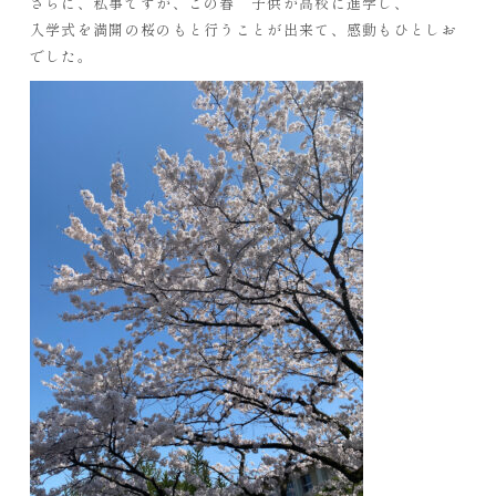
さらに、私事ですが、この春 子供が高校に進学し、
ARS HOMEとは
入学式を満開の桜のもと行うことが出来て、感動もひとしお
でした。
- ARS WAY
- 設計コンセプト
- 商品コンセプト
デザイン
- 空間デザイン
- 内観デザイン
- 生活デザイン
- 外構デザイン
性能
- 高断熱性能
- 高耐震性能
- 高耐久性能
- 保証