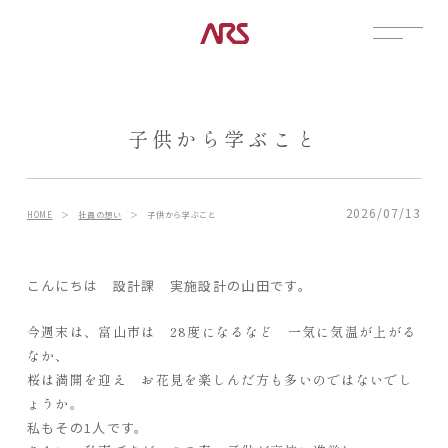
CONTACT
展示場
子供から学ぶこと
見学会
資料請求
POSTS
2026/07/13
HOME
＞
社員の想い
＞
子供から学ぶこと
建築実例
コラム
こんにちは 設計課 実施設計の山田です。
インタビュー
今週末は、富山市は 28度になるなど 一気に気温が上がる
土地情報
なか、
お知らせ
桜は満開を迎え お花見を楽しんだ方も多いのではないでし
ブログ
ょうか。
私もその1人です。
CONTENTS