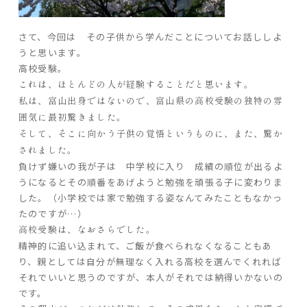
さて、今回は その子供から学んだことについてお話ししよ
家づくりの流れ
うと思います。
よくあるご質問
高校受験。
企業情報
これは、ほとんどの人が経験することだと思います。
私は、富山出身ではないので、富山県の高校受験の独特の雰
採用情報
囲気に最初驚きました。
暮らしの器
そして、そこに向かう子供の覚悟というものに、また、驚か
されました。
負けず嫌いの我が子は 中学校に入り 成績の順位が出るよ
うになるとその順番をあげようと勉強を頑張る子に変わりま
した。（小学校では家で勉強する姿なんてみたこともなかっ
たのですが…）
高校受験は、なおさらでした。
精神的に追い込まれて、ご飯が食べられなくなることもあ
り、親としては自分が無理なく入れる高校を選んでくれれば
それでいいと思うのですが、本人がそれでは納得いかないの
です。