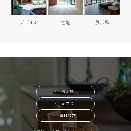
デザイン
性能
展示場
・ 展示場
・ 見学会
・ 資料請求