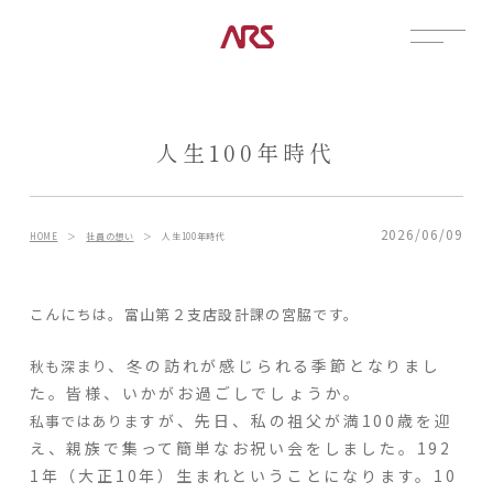
CONTACT
展示場
人生100年時代
見学会
資料請求
POSTS
2026/06/09
HOME
＞
社員の想い
＞
人生100年時代
建築実例
コラム
こんにちは。富山第２支店設計課の宮脇です。
インタビュー
、冬の訪れが感じられる季節となりまし
秋も深まり
土地情報
た。皆様、いかがお過ごしでしょうか。
お知らせ
すが、先日、私の祖父が満100歳を迎
私事ではありま
ブログ
え、親族で集って簡単なお祝い会をしました。192
CONTENTS
1年（大正10年）生まれということになります。10