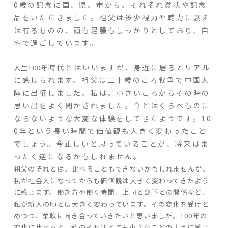
0歳の記念に国、県、市から、それぞれ賞状や記念
ARS HOMEとは
品をいただきました。祖父は多少視力や聴力に衰え
は有るものの、頭も足腰もしっかりとしており、自
- ARS WAY
宅で過ごしています。
- 設計コンセプト
- 商品コンセプト
時代とはいいますが、身近に居るとリアル
人生100年
に感じられます。祖父は二十歳のころ戦争で中国大
デザイン
陸に出征しました。私は、小さいころからその時の
- 空間デザイン
思い出をよく聞かされました。今とはくらべものに
- 内観デザイン
ならないような大変な体験をしてきたようです。10
- 生活デザイン
0年という長い時間で価値観も大きく変わったこと
- 外構デザイン
でしょう。今正しいと思っていることが、将来はま
ったく逆になるかもしれません。
祖父のそれとは、比べることもできないかもしれませんが、
性能
私が社会人になってからも価値観は大きく変わってきたよう
- 高断熱性能
に感じます。働き方や働く時間、上司と部下との関係など、
- 高耐震性能
私が新人の頃とは大きく変わっています。その変化を受けと
- 高耐久性能
めつつ、柔軟に向き合っていきたいと思いました。100年の
- 保証
変化に比べると、私のそれはとても小さなことのように感じ