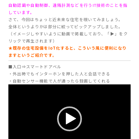
自動認識や自動制御、遠隔計測などを行うIT技術のことを指
しています。
家づくりの流れ
さて、今回はちょっと近未来な住宅を覗いてみましょう。
全体というよりかは部分に絞ってピックアップしました。
よくあるご質問
（イメージしやすいように動画で掲載しており、「▶」をク
企業情報
リックで再生されます）
採用情報
★既存の住宅設備をIoT化すると、こういう風に便利になり
ますというご紹介です。
暮らしの器
■入口⇒スマートドアベル
・外出時でもインターホンを押した人と会話できる
・自動センサー機能で人が通ったら録画してくれる
動
画
プ
レ
ー
ヤ
ー