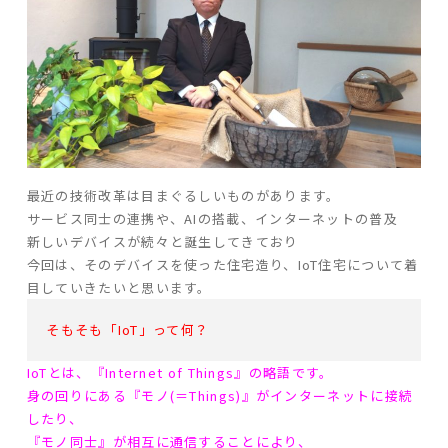
ARS HOMEとは
- ARS WAY
- 設計コンセプト
- 商品コンセプト
デザイン
最近の技術改革は目まぐるしいものがあります。
- 空間デザイン
サービス同士の連携や、AIの搭載、インターネットの普及
- 内観デザイン
新しいデバイスが続々と誕生してきており
- 生活デザイン
今回は、そのデバイスを使った住宅造り、IoT住宅について着
- 外構デザイン
目していきたいと思います。
そもそも「IoT」って何？
性能
IoTとは、『Internet of Things』の略語です。
- 高断熱性能
身の回りにある『モノ(＝Things)』がインターネットに接続
- 高耐震性能
したり、
- 高耐久性能
『モノ同士』が相互に通信することにより、
- 保証