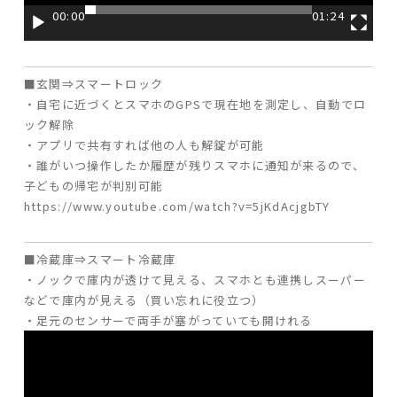
00:00
01:24
■玄関⇒スマートロック
・自宅に近づくとスマホのGPSで現在地を測定し、自動でロ
ック解除
・アプリで共有すれば他の人も解錠が可能
・誰がいつ操作したか履歴が残りスマホに通知が来るので、
子どもの帰宅が判別可能
https://www.youtube.com/watch?v=5jKdAcjgbTY
■冷蔵庫⇒スマート冷蔵庫
・ノックで庫内が透けて見える、スマホとも連携しスーパー
などで庫内が見える（買い忘れに役立つ）
・足元のセンサーで両手が塞がっていても開けれる