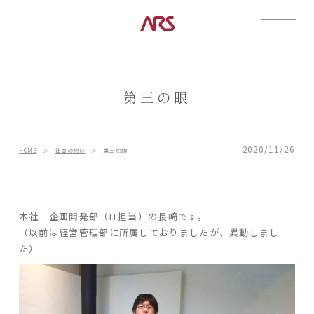
CONTACT
展示場
第三の眼
見学会
資料請求
POSTS
2020/11/26
HOME
＞
社員の想い
＞
第三の眼
建築実例
コラム
本社 企画開発部（IT担当）の長崎です。
インタビュー
（以前は経営管理部に所属しておりましたが、異動しまし
土地情報
た）
お知らせ
ブログ
CONTENTS