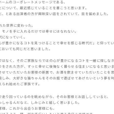
ホームのコーポレートメッセージである、
とについて、最近感じていることを書こうと思います。
と、とある出演者の方が興味深い話をされていて、目を留めました。
溢れた世界に変わった。
、モノを手に入れるだけでは幸せにはなれない。
代になっていく。
心が豊かになるコトを見つけることで幸せを感じる時代だ」と仰って
においても同じだと思いました。
、
ではなく、そのご家族ならではの心が豊かになるコトを一緒に探しな
りをされた方が、ずっと幸せに後悔なく暮らせる住まいになると思い
させていただいたお客様の新居で、お酒を飲ませていただいたことを
愉しみ、大好きな猫ちゃんをそのお庭で遊ばせてあげたいという夢を
えられ始めたご家族です。
で走り回っているのを眺めながら、そのお客様とお話ししていると、
っしゃるんだなと、しみじみと嬉しく思いました。
客様、これから出会うお客様にも、