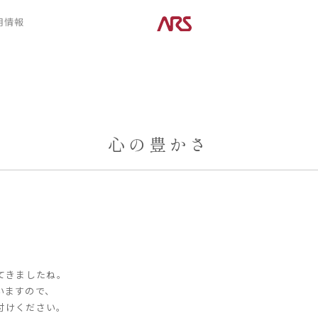
CONTENTS
用情報
ARS HOMEとは
デザイン
- ARS WAY
- 空間デザイン
- 設計コンセプト
- 内観デザイン
- 商品コンセプト
- 生活デザイン
- 外構デザイン
心の豊かさ
POSTS
建築実例
コラム
インタビュー
。
てきましたね。
いますので、
付けください。