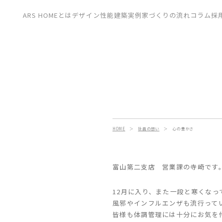
CONTACT
ARS HOMEとは
デザイン
性能
建築実例
家づくりの流れ
コラム
採
展示場
見学会
資料請求
HOME
＞
社員の想い
＞
心の豊かさ
富山第二支店 営業課の寺崎です
12月に入り、また一段と寒くなっ
風邪やインフルエンザも流行って
皆様も体調管理には十分にお気を