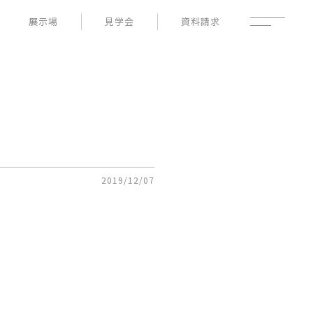
展示場
見学会
資料請求
性能
家づくりの流れ
よくあるご質問
- 高断熱性能
- 高耐震性能
企業情報
- 高耐久性能
採用情報
- 保証
暮らしの器
土地情報
お知らせ
ブログ
2019/12/07