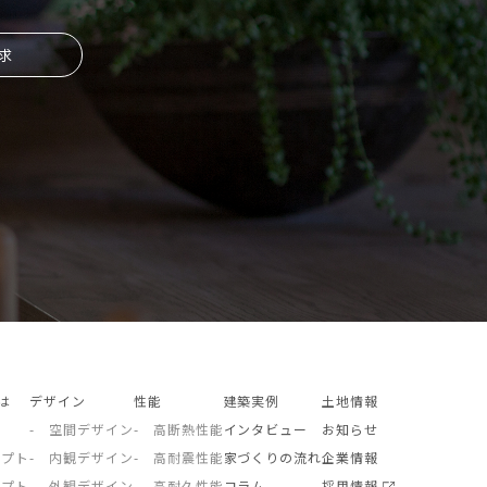
求
とは
デザイン
性能
建築実例
土地情報
- 空間デザイン
- 高断熱性能
インタビュー
お知らせ
セプト
- 内観デザイン
- 高耐震性能
家づくりの流れ
企業情報
セプト
- 外観デザイン
- 高耐久性能
コラム
採用情報