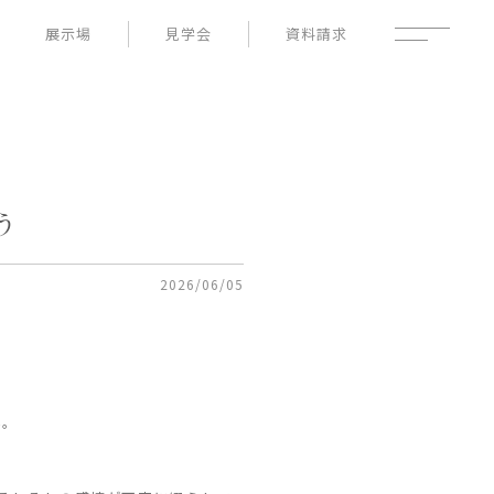
展示場
見学会
資料請求
性能
家づくりの流れ
よくあるご質問
- 高断熱性能
- 高耐震性能
企業情報
- 高耐久性能
採用情報
- 保証
暮らしの器
う
土地情報
お知らせ
ブログ
2026/06/05
い。