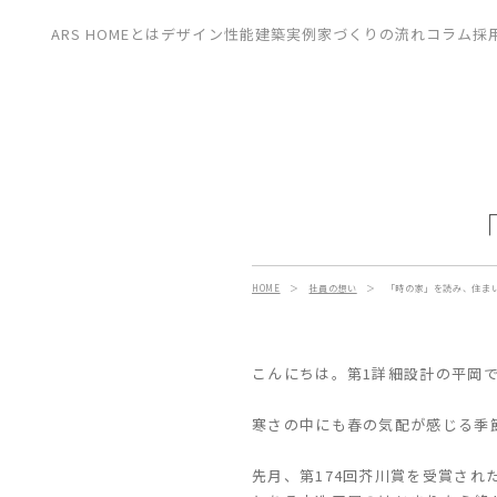
CONTACT
ARS HOMEとは
デザイン
性能
建築実例
家づくりの流れ
コラム
採
展示場
見学会
資料請求
HOME
＞
社員の想い
＞
「時の家」を読み、住ま
こんにちは。第1詳細設計の平岡
寒さの中にも春の気配が感じる季
先月、第174回芥川賞を受賞さ