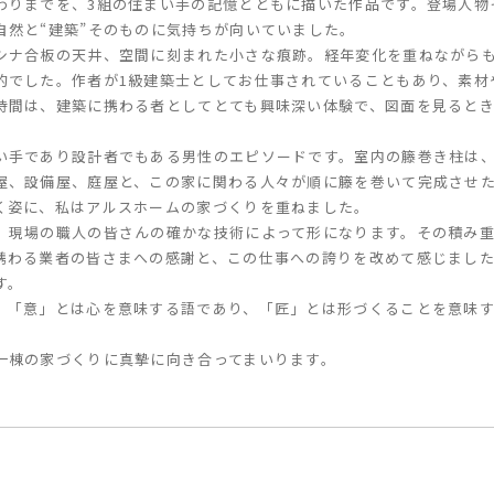
わりまでを、3組の住まい手の記憶とともに描いた作品です。登場人物
自然と“建築”そのものに気持ちが向いていました。
シナ合板の天井、空間に刻まれた小さな痕跡。経年変化を重ねながら
的でした。作者が1級建築士としてお仕事されていることもあり、素材
時間は、建築に携わる者としてとても興味深い体験で、図面を見ると
い手であり設計者でもある男性のエピソードです。室内の籐巻き柱は
屋、設備屋、庭屋と、この家に関わる人々が順に籐を巻いて完成させ
く姿に、私はアルスホームの家づくりを重ねました。
、現場の職人の皆さんの確かな技術によって形になります。その積み
携わる業者の皆さまへの感謝と、この仕事への誇りを改めて感じまし
す。
。「意」とは心を意味する語であり、「匠」とは形づくることを意味
一棟の家づくりに真摯に向き合ってまいります。