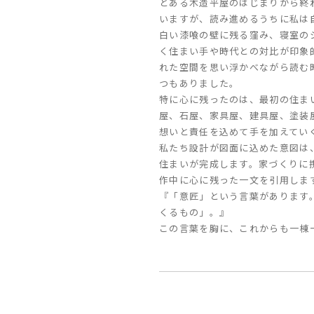
とある木造平屋のはじまりから終
いますが、読み進めるうちに私は
白い漆喰の壁に残る窪み、寝室の
く住まい手や時代との対比が印象
れた空間を思い浮かべながら読む
つもありました。
特に心に残ったのは、最初の住ま
屋、石屋、家具屋、建具屋、塗装
想いと責任を込めて手を加えてい
私たち設計が図面に込めた意図は
住まいが完成します。家づくりに
作中に心に残った一文を引用しま
『「意匠」という言葉があります
くるもの」。』
この言葉を胸に、これからも一棟