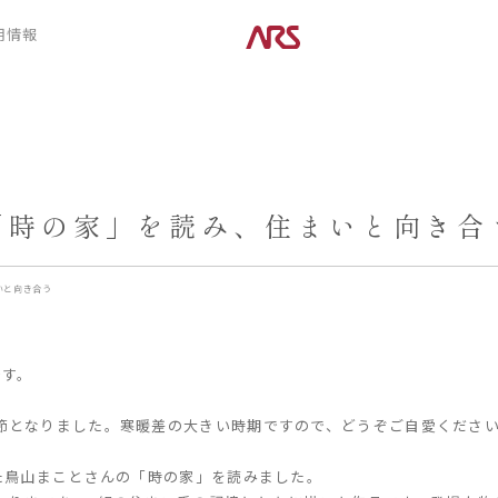
CONTENTS
用情報
ARS HOMEとは
デザイン
- ARS WAY
- 空間デザイン
- 設計コンセプト
- 内観デザイン
- 商品コンセプト
- 生活デザイン
- 外構デザイン
「時の家」を読み、住まいと向き合
POSTS
建築実例
コラム
インタビュー
いと向き合う
です。
節となりました。寒暖差の大きい時期ですので、どうぞご自愛くださ
れた鳥山まことさんの「時の家」を読みました。