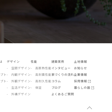
とは
デザイン
性能
建築実例
土地情報
- 空間デザイン
- 高断熱性能
インタビュー
お知らせ
セプト
- 内観デザイン
- 高耐震性能
家づくりの流れ
企業情報
セプト
- 外観デザイン
- 高耐久性能
コラム
採用情報
- 生活デザイン
- 保証
ブログ
暮らしの器
- 外構デザイン
よくあるご質問