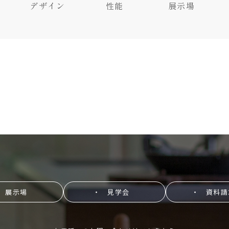
デザイン
性能
展示場
 展示場
・ 見学会
・ 資料請