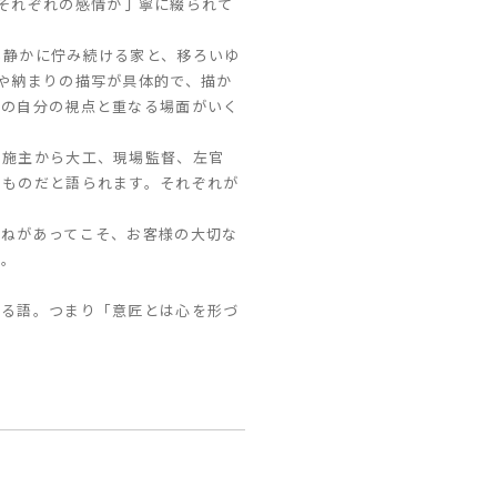
それぞれの感情が丁寧に綴られて
も静かに佇み続ける家と、移ろいゆ
や納まりの描写が具体的で、描か
きの自分の視点と重なる場面がいく
、施主から大工、現場監督、左官
たものだと語られます。それぞれが
重ねがあってこそ、お客様の大切な
た。
する語。つまり「意匠とは心を形づ