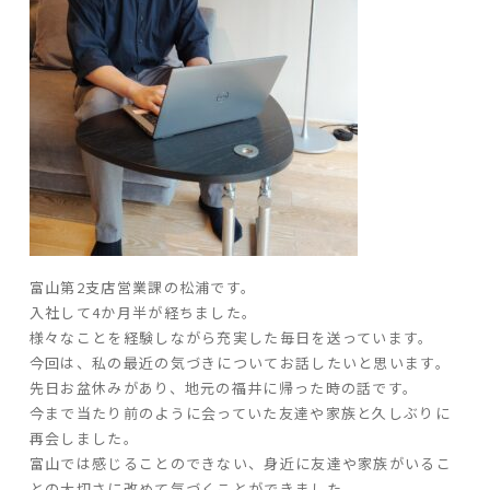
ARS HOMEとは
- ARS WAY
- 設計コンセプト
- 商品コンセプト
デザイン
- 空間デザイン
- 内観デザイン
- 生活デザイン
富山第2支店営業課の松浦です。
- 外構デザイン
入社して4か月半が経ち
ました。
様々なことを経験しながら充実した毎日を送っています。
今回は、私の最近の気づきについてお話したいと思います。
性能
先日お盆休みがあり、地元の福井に帰った時の話です。
- 高断熱性能
今まで当たり前のように会っていた友達や家族と久しぶりに
- 高耐震性能
再会しました。
- 高耐久性能
富山では感じることのできない、身近に友達や家族がいるこ
- 保証
との大切さに改めて気づくことができました。