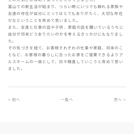
富山での新生活が始まり、つらい時にいつでも頼れる家族や
友達の存在が自分にとってはとてもありがたく、大切な存在
家づくりの流れ
だなということを改めて思いました。
よくあるご質問
また、友達と仕事の話や子供、家庭の話を聞いているうちに
自分が将来どうありたいのかを考えるきっかけにもなりまし
企業情報
た。
採用情報
その気づきを経て、
お客様それぞれの仕事や家庭、将来のこ
暮らしの器
となど、お客様の暮らしに合ったお家をご提案できるよう
ア
ルスホームの一員として、日々精進していこうと改めて思い
ました。
< 前へ
一覧へ
次へ >