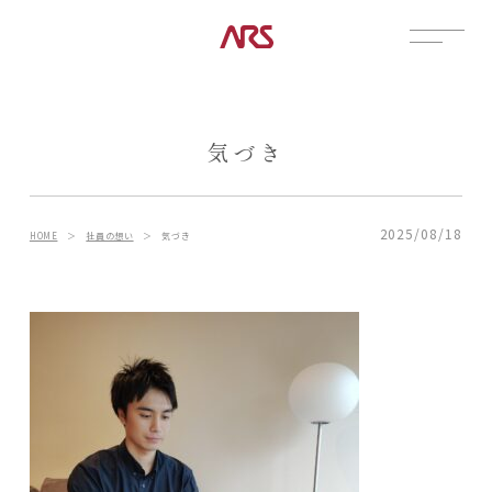
CONTACT
展示場
気づき
見学会
資料請求
POSTS
2025/08/18
HOME
＞
社員の想い
＞
気づき
建築実例
コラム
インタビュー
土地情報
お知らせ
ブログ
CONTENTS