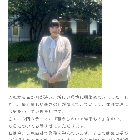
ARS HOMEとは
- ARS WAY
- 設計コンセプト
- 商品コンセプト
デザイン
- 空間デザイン
- 内観デザイン
- 生活デザイン
- 外構デザイン
入社から三か月が過ぎ、新しい環境に馴染めてきました。し
かし、最近厳しい暑さの日が増えてきています。体調管理に
性能
は気をつけていきたいです。
- 高断熱性能
さて、今回のテーマが『暮らしの中で得るもの』なので、こ
- 高耐震性能
ちらについてお話させていただきます。
- 高耐久性能
私は今、実施設計で業務を学んでいます。そこでは毎日学び
- 保証