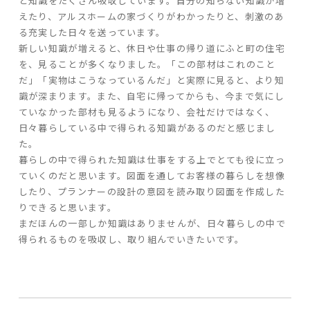
と知識をたくさん吸収しています。自分の知らない知識が増
えたり、アルスホームの家づくりがわかったりと、刺激のあ
る充実した日々を送っています。
家づくりの流れ
新しい知識が増えると、休日や仕事の帰り道にふと町の住宅
よくあるご質問
を、見ることが多くなりました。「この部材はこれのこと
だ」「実物はこうなっているんだ」と実際に見ると、より知
企業情報
識が深まります。また、自宅に帰ってからも、今まで気にし
採用情報
ていなかった部材も見るようになり、会社だけではなく、
暮らしの器
日々暮らしている中で得られる知識があるのだと感じまし
た。
暮らしの中で得られた知識は仕事をする上でとても役に立っ
ていくのだと思います。図面を通してお客様の暮らしを想像
したり、プランナーの設計の意図を読み取り図面を作成した
りできると思います。
まだほんの一部しか知識はありませんが、日々暮らしの中で
得られるものを吸収し、取り組んでいきたいです。