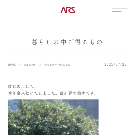
CONTACT
展示場
暮らしの中で得るもの
見学会
資料請求
POSTS
2025/07/25
HOME
＞
社員の想い
＞
暮らしの中で得るもの
建築実例
コラム
はじめまして。
今年度入社いたしました。設計課の鈴木です。
インタビュー
土地情報
お知らせ
ブログ
CONTENTS