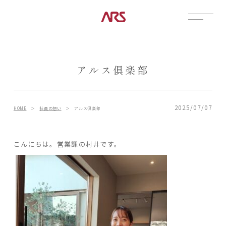
CONTACT
展示場
アルス倶楽部
見学会
資料請求
POSTS
2025/07/07
HOME
＞
社員の想い
＞
アルス倶楽部
建築実例
コラム
こんにちは。営業課の村井です。
インタビュー
土地情報
お知らせ
ブログ
CONTENTS