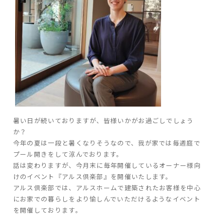
ARS HOMEとは
- ARS WAY
- 設計コンセプト
- 商品コンセプト
デザイン
- 空間デザイン
- 内観デザイン
暑い日が続いておりますが、皆様いかがお過ごしでしょう
- 生活デザイン
か？
- 外構デザイン
今年の夏は一段と暑くなりそうなので、我が家では毎週庭で
プール開きをして涼んでおります。
性能
話は変わりますが、今月末に毎年開催しているオーナー様向
けのイベント『アルス倶楽部』を開催いたします。
- 高断熱性能
アルス倶楽部では、アルスホームで建築されたお客様を中心
- 高耐震性能
にお家での暮らしをより愉しんでいただけるようなイベント
- 高耐久性能
を開催しております。
- 保証