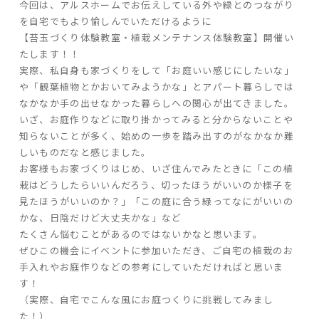
今回は、アルスホームでお伝えしている外や緑とのつながり
を自宅でもより愉しんでいただけるように
【苔玉づくり体験教室・植栽メンテナンス体験教室】開催い
家づくりの流れ
たします！！
よくあるご質問
実際、私自身も家づくりをして「お庭いい感じにしたいな」
企業情報
や「観葉植物とかおいてみようかな」とアパート暮らしでは
なかなか手の出せなかった暮らしへの関心が出てきました。
採用情報
いざ、お庭作りなどに取り掛かってみると分からないことや
暮らしの器
知らないことが多く、始めの一歩を踏み出すのがなかなか難
しいものだなと感じました。
お客様もお家づくりはじめ、いざ住んでみたときに「この植
栽はどうしたらいいんだろう、切ったほうがいいのか様子を
見たほうがいいのか？」「この庭に合う緑ってなにがいいの
かな、日陰だけど大丈夫かな」など
たくさん悩むことがあるのではないかなと思います。
ぜひこの機会にイベントに参加いただき、ご自宅の植栽のお
手入れやお庭作りなどの参考にしていただければと思いま
す！
（実際、自宅でこんな風にお庭つくりに挑戦してみまし
た！）