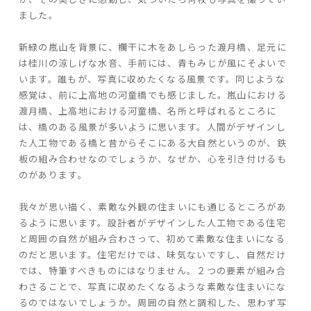
ました。
ARS HOMEとは
- ARS WAY
新緑の嵐山を背景に、欄干に木をあしらった渡月橋、足元に
- 設計コンセプト
は桂川の涼しげな水音、手前には、青もみじが風にそよいで
- 商品コンセプト
います。誰もが、写真に収めたくなる風景です。同じような
感覚は、前に上高地の河童橋でも感じました。嵐山における
渡月橋、上高地における河童橋、名所と呼ばれるところに
デザイン
は、橋のある風景が多いように思います。人間がデザインし
た人工物である橋と昔からそこにある大自然というのが、鉄
- 空間デザイン
板の組み合わせなのでしょうか、なぜか、心を引き付けるも
- 内観デザイン
のがあります。
- 生活デザイン
- 外構デザイン
我々が思い描く、素敵な外観の住まいにも通じるところがあ
るように思います。設計者がデザインした人工物である住宅
性能
と周囲の自然が組み合わさって、初めて素敵な住まいになる
のだと思います。住宅だけでは、味気ないですし、自然だけ
- 高断熱性能
では、特筆すべきものにはなりません。２つの要素が組み合
- 高耐震性能
わさることで、写真に収めたくなるような素敵な住まいにな
- 高耐久性能
るのではないでしょうか。周囲の自然と調和した、思わず写
- 保証