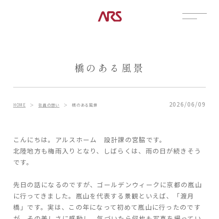
CONTACT
展示場
橋のある風景
見学会
資料請求
POSTS
2026/06/09
HOME
＞
社員の想い
＞
橋のある風景
建築実例
コラム
こんにちは。アルスホーム 設計課の宮脇です。
北陸地方も梅雨入りとなり、しばらくは、雨の日が続きそう
インタビュー
です。
土地情報
お知らせ
先日の話になるのですが、ゴールデンウィークに京都の嵐山
ブログ
に行ってきました。嵐山を代表する景観といえば、「渡月
橋」です。実は、この年になって初めて嵐山に行ったのです
CONTENTS
が、その美しさに感動し、気づいたら何枚も写真を撮ってい