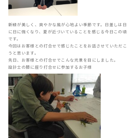
ARS HOMEとは
- ARS WAY
新緑が美しく、爽やかな風が心地よい季節です。日差しは日
- 設計コンセプト
に日に強くなり、夏が近づいていることを感じる今日この頃
- 商品コンセプト
です。
今回はお客様との打合せで感じたことをお話させていただこ
デザイン
うと思います。
先日、お客様との打合せでこんな光景を目にしました。
- 空間デザイン
設計士の膝に座り打合せに参加するお子様
- 内観デザイン
- 生活デザイン
- 外構デザイン
性能
- 高断熱性能
- 高耐震性能
- 高耐久性能
- 保証