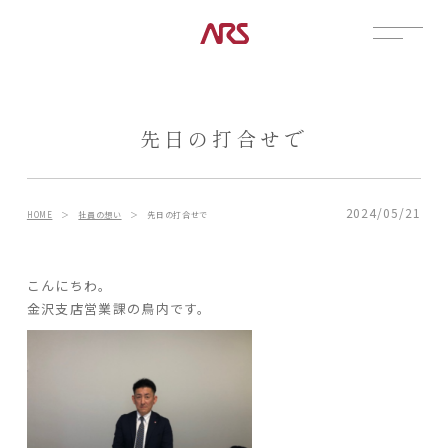
CONTACT
展示場
先日の打合せで
見学会
資料請求
POSTS
2024/05/21
HOME
＞
社員の想い
＞
先日の打合せで
建築実例
コラム
こんにちわ。
金沢支店営業課の鳥内です。
インタビュー
土地情報
お知らせ
ブログ
CONTENTS