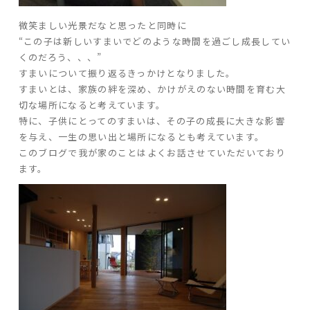
微笑ましい光景だなと思ったと同時に
家づくりの流れ
“この子は新しいすまいでどのような時間を過ごし成長してい
くのだろう、、、”
よくあるご質問
すまいについて振り返るきっかけとなりました。
企業情報
すまいとは、家族の絆を深め、かけがえのない時間を育む大
採用情報
切な場所になると考えています。
特に、子供にとってのすまいは、その子の成長に大きな影響
暮らしの器
を与え、一生の思い出と場所になるとも考えています。
このブログで我が家のことはよくお話させていただいており
ます。