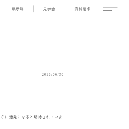
展示場
見学会
資料請求
性能
家づくりの流れ
よくあるご質問
- 高断熱性能
- 高耐震性能
企業情報
- 高耐久性能
採用情報
- 保証
暮らしの器
土地情報
お知らせ
ブログ
2026/06/30
。
さらに活発になると期待されていま