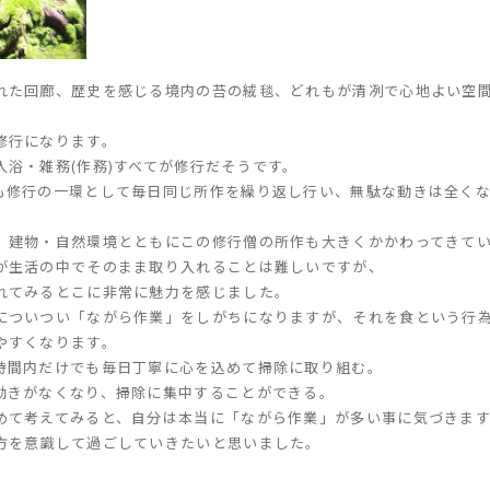
れた回廊、歴史を感じる境内の苔の絨毯、どれもが清冽で心地よい空
修行になります。
浴・雑務(作務)すべてが修行だそうです。
も修行の一環として毎日同じ所作を繰り返し行い、無駄な動きは全く
、建物・自然環境とともにこの修行僧の所作も大きくかかわってきて
が生活の中でそのまま取り入れることは難しいですが、
れてみるとこに非常に魅力を感じました。
についつい「ながら作業」をしがちになりますが、それを食という行
やすくなります。
時間内だけでも毎日丁寧に心を込めて掃除に取り組む。
動きがなくなり、掃除に集中することができる。
めて考えてみると、自分は本当に「ながら作業」が多い事に気づきま
方を意識して過ごしていきたいと思いました。