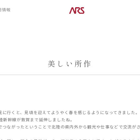
CONTENTS
用情報
ARS HOMEとは
デザイン
- ARS WAY
- 空間デザイン
- 設計コンセプト
- 内観デザイン
- 商品コンセプト
- 生活デザイン
- 外構デザイン
美しい所作
POSTS
建築実例
コラム
インタビュー
見に行くと、見頃を迎えてようやく春を感じるようになってきました
北陸新幹線が敦賀まで延伸しましたね。
でつながったということで北陸の県内外から観光や仕事などで交流が