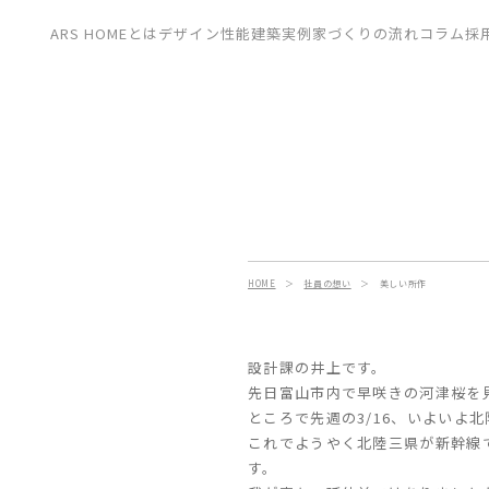
CONTACT
ARS HOMEとは
デザイン
性能
建築実例
家づくりの流れ
コラム
採
展示場
見学会
資料請求
HOME
＞
社員の想い
＞
美しい所作
設計課の井上です。
先日富山市内で早咲きの河津桜を
ところで先週の3/16、いよいよ
これでようやく北陸三県が新幹線
す。