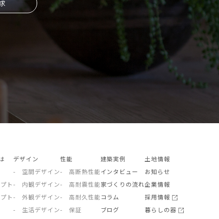
求
とは
デザイン
性能
建築実例
土地情報
- 空間デザイン
- 高断熱性能
インタビュー
お知らせ
セプト
- 内観デザイン
- 高耐震性能
家づくりの流れ
企業情報
セプト
- 外観デザイン
- 高耐久性能
コラム
採用情報
- 生活デザイン
- 保証
ブログ
暮らしの器