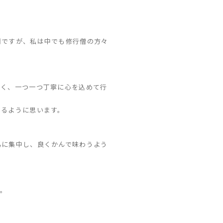
間ですが、私は中でも修行僧の方々
なく、一つ一つ丁寧に心を込めて行
いるように思います。
為に集中し、良くかんで味わうよう
す。