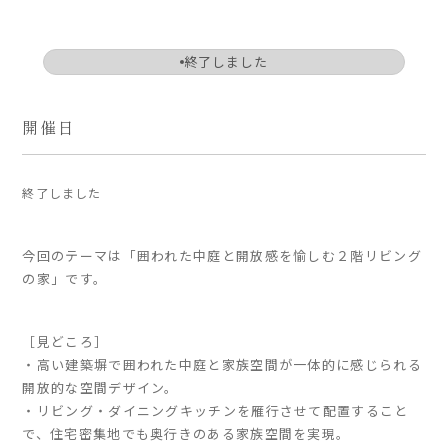
ARS HOMEとは
終了しました
- ARS WAY
- 設計コンセプト
- 商品コンセプト
開催日
デザイン
終了しました
- 空間デザイン
- 内観デザイン
- 生活デザイン
今回のテーマは「囲われた中庭と開放感を愉しむ２階リビング
の家」です。
- 外構デザイン
性能
［見どころ］
・高い建築塀で囲われた中庭と家族空間が一体的に感じられる
- 高断熱性能
開放的な空間デザイン。
- 高耐震性能
・リビング・ダイニングキッチンを雁行させて配置すること
- 高耐久性能
で、住宅密集地でも奥行きのある家族空間を実現。
- 保証