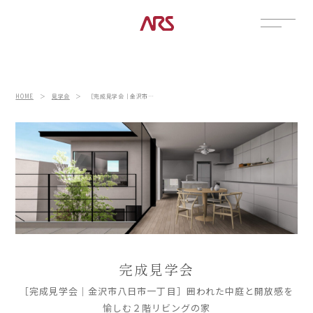
CONTACT
展示場
HOME
＞
見学会
＞
［完成見学会｜金沢市八日市一丁目］囲われた中庭と開放感を愉しむ２階リビングの家
見学会
資料請求
POSTS
建築実例
コラム
インタビュー
土地情報
お知らせ
完成見学会
ブログ
［完成見学会｜金沢市八日市一丁目］囲われた中庭と開放感を
CONTENTS
愉しむ２階リビングの家