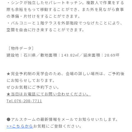
・シンクが独立したセパレートキッチン。複数人で作業をする
際も余裕をもって移動することができ、また外を見ながら食事
の準備・片付けをすることができます。
家づくりの流れ
・バルコニーと１階テラスを外部階段でつなげたことにより、
よくあるご質問
空間を自由に行き来することができます。
企業情報
採用情報
［物件データ］
暮らしの器
建設地：石川県／敷地面積：143.82㎡／延床面積：28.69坪
★完全予約制の見学会のため、会場の詳しい場所は、ご予約後
にお知らせしております。
ぜひお気軽にご予約下さい。
★当日はお電話にてお問い合わせください。
Tel.076-208-7711
●アルスホームの最新情報をメールでお知らせいたします。
>>こちらから
お気軽にご登録ください。