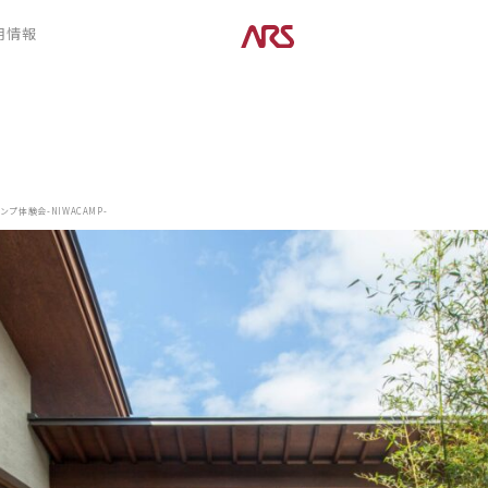
CONTENTS
用情報
ARS HOMEとは
デザイン
- ARS WAY
- 空間デザイン
- 設計コンセプト
- 内観デザイン
- 商品コンセプト
- 生活デザイン
- 外構デザイン
プ体験会-NIWACAMP-
POSTS
建築実例
コラム
インタビュー