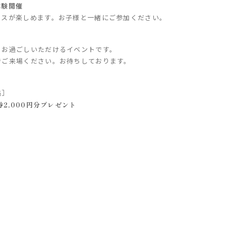
体験開催
イスが楽しめます。お子様と一緒にご参加ください。
りお過ごしいただけるイベントです。
でご来場ください。お待ちしております。
典］
券2,000円分プレゼント