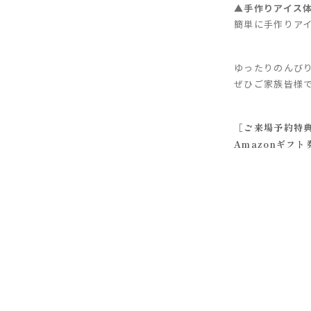
▲手作りアイス
簡単に手作りア
ゆったりのんび
ぜひご家族皆様
［ご来場予約特
Amazonギフト