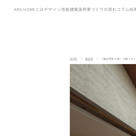
CONTACT
ARS HOMEとは
デザイン
性能
建築実例
家づくりの流れ
コラム
採
展示場
見学会
資料請求
HOME
＞
見学会
＞
［福井市家の森］ お庭でキャン