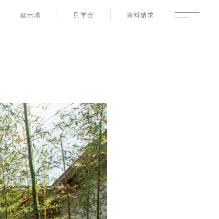
展示場
見学会
資料請求
性能
家づくりの流れ
よくあるご質問
- 高断熱性能
- 高耐震性能
企業情報
- 高耐久性能
採用情報
- 保証
暮らしの器
土地情報
お知らせ
ブログ