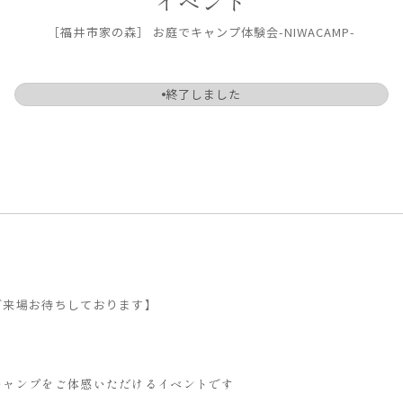
イベント
［福井市家の森］ お庭でキャンプ体験会-NIWACAMP-
終了しました
ご来場お待ちしております】
キャンプをご体感いただけるイベントです