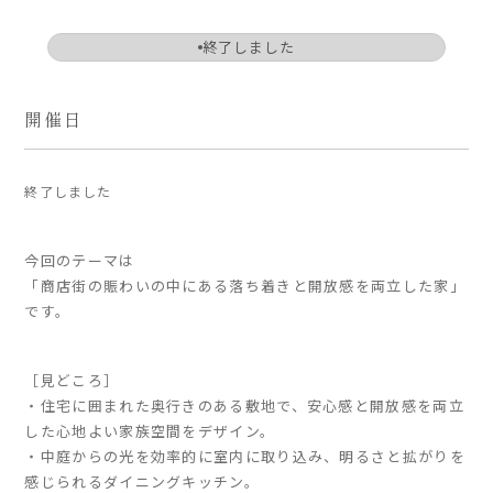
ARS HOMEとは
終了しました
- ARS WAY
- 設計コンセプト
開催日
- 商品コンセプト
デザイン
終了しました
- 空間デザイン
- 内観デザイン
今回のテーマは
- 生活デザイン
「商店街の賑わいの中にある落ち着きと開放感を両立した家」
- 外構デザイン
です。
性能
［見どころ］
・住宅に囲まれた奥行きのある敷地で、安心感と開放感を両立
- 高断熱性能
した心地よい家族空間をデザイン。
- 高耐震性能
・中庭からの光を効率的に室内に取り込み、明るさと拡がりを
- 高耐久性能
感じられるダイニングキッチン。
- 保証