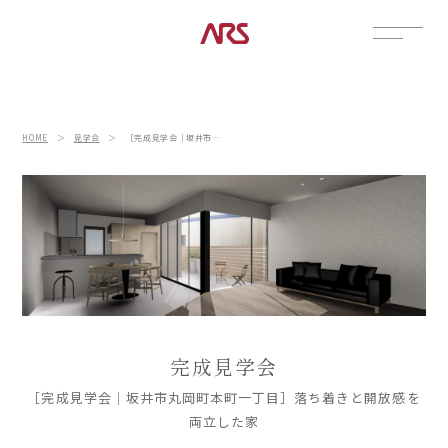
CONTACT
展示場
HOME
＞
見学会
＞
［完成見学会｜坂井市丸岡町本町一丁目］落ち着きと開放感を両立した家
見学会
資料請求
POSTS
建築実例
コラム
インタビュー
土地情報
完成見学会
お知らせ
ブログ
［完成見学会｜坂井市丸岡町本町一丁目］落ち着きと開放感を
両立した家
CONTENTS