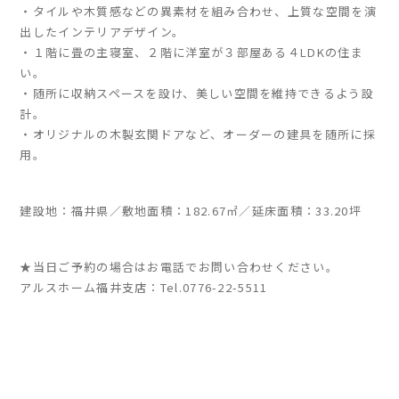
・タイルや木質感などの異素材を組み合わせ、上質な空間を演
出したインテリアデザイン。
家づくりの流れ
・１階に畳の主寝室、２階に洋室が３部屋ある４LDKの住ま
い。
よくあるご質問
・随所に収納スペースを設け、美しい空間を維持できるよう設
企業情報
計。
・オリジナルの木製玄関ドアなど、オーダーの建具を随所に採
採用情報
用。
暮らしの器
建設地：福井県／敷地面積：182.67㎡／延床面積：33.20坪
★当日ご予約の場合はお電話でお問い合わせください。
アルスホーム福井支店：
Tel.0776-22-5511