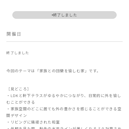
ARS HOMEとは
終了しました
- ARS WAY
- 設計コンセプト
- 商品コンセプト
開催日
デザイン
終了しました
- 空間デザイン
- 内観デザイン
今回のテーマは「家族との団欒を愉しむ家」です。
- 生活デザイン
- 外構デザイン
［見どころ］
・LDKと軒下テラスがゆるやかにつながり、日常的に外を愉し
性能
むことができる
- 高断熱性能
・家族空間のどこに居ても外の豊かさを感じることができる空
- 高耐震性能
間デザイン
- 高耐久性能
・リビングに隣接された和室
- 保証
・外観を見た際、軒先の水平ラインが美しくなるよう計算され