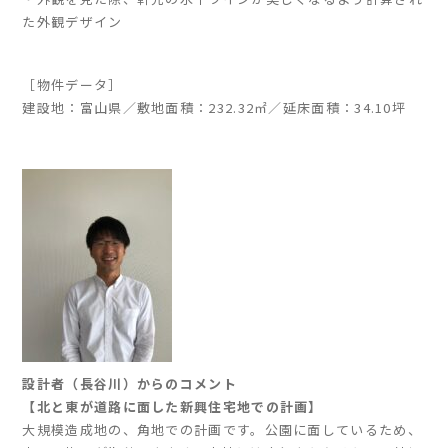
た外観デザイン
家づくりの流れ
［物件データ］
よくあるご質問
建設地：富山県／敷地面積：232.32㎡／延床面積：34.10坪
企業情報
採用情報
暮らしの器
設計者（長谷川）からのコメント
【北と東が道路に面した新興住宅地での計画】
大規模造成地の、角地での計画です。公園に面しているため、