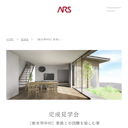
CONTACT
展示場
HOME
＞
見学会
＞
［射水市中村］家族との団欒を愉しむ家
見学会
資料請求
POSTS
建築実例
コラム
インタビュー
土地情報
お知らせ
ブログ
完成見学会
［射水市中村］家族との団欒を愉しむ家
CONTENTS