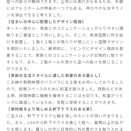
空への抜けが期待できます。土地には奥行きもあるため、外観
にはアルスホームの特長の一つでもある、伸びやかな水平ライ
ンを演出できると考えました。
【住まいの中心に配置したデザイン階段】
オーナー様から、家族とのコミュニケーションがとりやすい間
取りをご要望として伺いしました。そこで、家族空間に吹き抜
けを配置し、１階と２階との隔たりが感じにくい空間デザイン
を検討いたしました。最終的に、リビングにデザイン階段を配
置することで、家族とのコミュニケーションが日常的に取りや
すくなり、また、２階ホールの窓から空への抜けを感じること
ができます。
【家族の生活スタイルに適した和室のある暮らし】
ご夫婦の勤務時間がバラバラになる事をお伺いしておりました
ので、仮眠スペースのために和室を設けました。夜勤などがあ
る際、隙間時間に睡眠を確保することは大切です。和室がリビ
ングに隣接しているため、気軽に使用することができます。
【家時間をより愉しめる軒下テラスのある家】
ご主人は、軒下テラスで七輪を愉しみたいとの想いがありまし
た。また、LDKから軒下テラスを通じて庭へ、面積以上の拡が
りを感じます。暮らしの中に日常的に外の豊かさを取り入れる