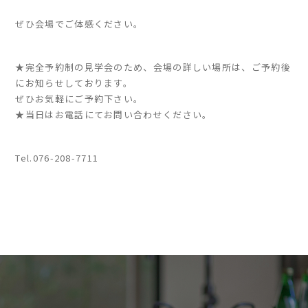
ぜひ会場でご体感ください。
家づくりの流れ
よくあるご質問
★完全予約制の見学会のため、会場の詳しい場所は、ご予約後
企業情報
にお知らせしております。
ぜひお気軽にご予約下さい。
採用情報
★当日はお電話にてお問い合わせください。
暮らしの器
Tel.076-208-7711