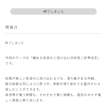
ARS HOMEとは
終了しました
- ARS WAY
- 設計コンセプト
開催日
- 商品コンセプト
デザイン
終了しました
- 空間デザイン
- 内観デザイン
今回のテーマは「趣ある街並みに溶け込む共有型二世帯住宅」
- 生活デザイン
です。
- 外構デザイン
紅葉が美しい街並みに溶け込むような、落ち着きある外観。
性能
庭の植栽も同じように色づき、季節の移り変わりを室内からも
- 高断熱性能
愉しむことができます。
両世帯が集う時間も、それぞれで寛ぐ時間も、庭先の木々が優
- 高耐震性能
しく家族に寄り添います。
- 高耐久性能
- 保証