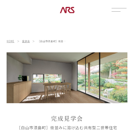
CONTACT
展示場
HOME
＞
見学会
＞
［白山市漆島町］街並みに溶け込む共有型二世帯住宅
見学会
資料請求
POSTS
建築実例
コラム
インタビュー
土地情報
お知らせ
ブログ
完成見学会
［白山市漆島町］街並みに溶け込む共有型二世帯住宅
CONTENTS