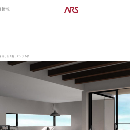
CONTENTS
用情報
ARS HOMEとは
デザイン
- ARS WAY
- 空間デザイン
- 設計コンセプト
- 内観デザイン
- 商品コンセプト
- 生活デザイン
- 外構デザイン
を愉しむ２階リビングの家
POSTS
建築実例
コラム
インタビュー