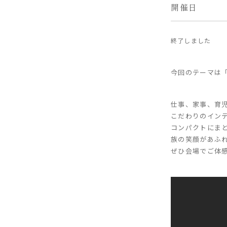
開催日
終了しました
今回のテーマは
仕事、家事、育
こだわりのイン
コンパクトにま
族の笑顔があふ
ぜひ会場でご体