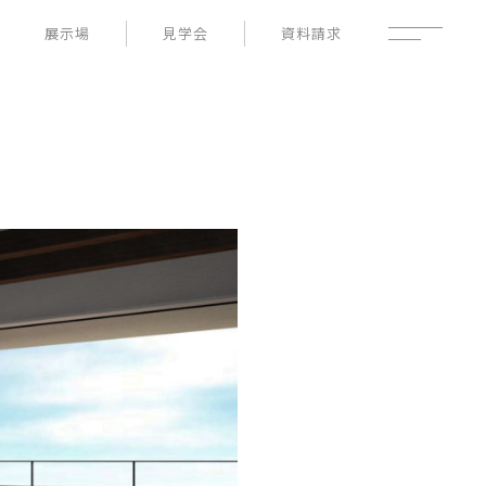
展示場
見学会
資料請求
性能
家づくりの流れ
よくあるご質問
- 高断熱性能
- 高耐震性能
企業情報
- 高耐久性能
採用情報
- 保証
暮らしの器
土地情報
お知らせ
ブログ