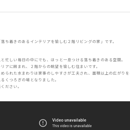
「落ち着きのあるインテリアを愉しむ２階リビングの家」です。
児と忙しい毎日の中にでも、ほっと一息つける落ち着きのある空間。
テリアに囲まれ、２階からの眺望を愉しむ住まいです。
とめられた水まわりは家事のしやすさが工夫され、面積以上の広がりを
れるくつろぎの場となりました。
感ください。