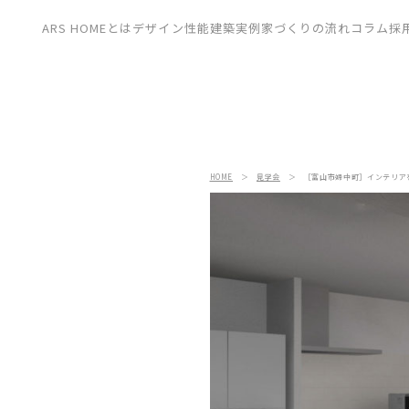
CONTACT
ARS HOMEとは
デザイン
性能
建築実例
家づくりの流れ
コラム
採
展示場
見学会
資料請求
HOME
＞
見学会
＞
［富山市婦中町］インテリア