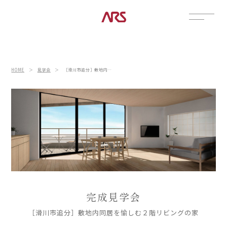
CONTACT
展示場
HOME
＞
見学会
＞
［滑川市追分］敷地内同居を愉しむ２階リビングの家
見学会
資料請求
POSTS
建築実例
コラム
インタビュー
土地情報
お知らせ
完成見学会
ブログ
［滑川市追分］敷地内同居を愉しむ２階リビングの家
CONTENTS