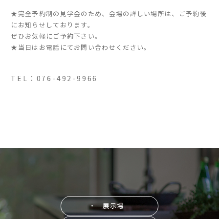
★完全予約制の見学会のため、会場の詳しい場所は、ご予約後
にお知らせしております。
家づくりの流れ
ぜひお気軽にご予約下さい。
よくあるご質問
★当日はお電話にてお問い合わせください。
企業情報
採用情報
TEL：076-492-9966
暮らしの器
・ 展示場