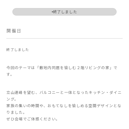
ARS HOMEとは
終了しました
- ARS WAY
- 設計コンセプト
開催日
- 商品コンセプト
デザイン
終了しました
- 空間デザイン
- 内観デザイン
今回のテーマは「敷地内同居を愉しむ２階リビングの家」で
- 生活デザイン
す。
- 外構デザイン
立山連峰を望む、バルコニーと一体となったキッチン・ダイニ
性能
ング。
家族の集いの時間や、おもてなしを愉しめる空間デザインとな
- 高断熱性能
りました。
- 高耐震性能
ぜひ会場でご体感ください。
- 高耐久性能
- 保証