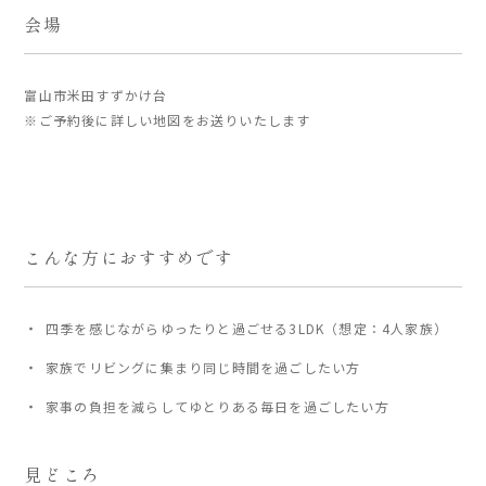
会場
家づくりの流れ
富山市米田すずかけ台
よくあるご質問
※ご予約後に詳しい地図をお送りいたします
企業情報
採用情報
暮らしの器
こんな方におすすめです
四季を感じながらゆったりと過ごせる3LDK（想定：4人家族）
家族でリビングに集まり同じ時間を過ごしたい方
家事の負担を減らしてゆとりある毎日を過ごしたい方
見どころ