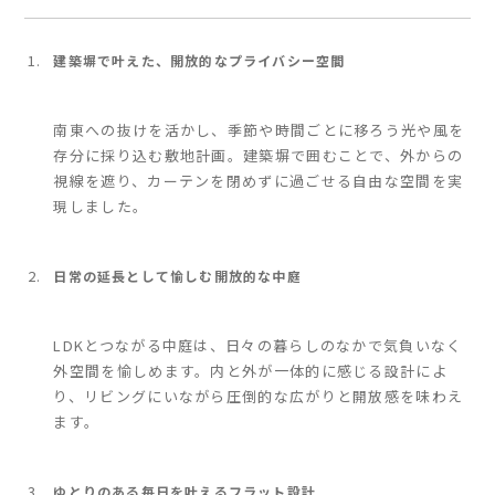
建築塀で叶えた、開放的なプライバシー空間
南東への抜けを活かし、季節や時間ごとに移ろう光や風を
存分に採り込む敷地計画。建築塀で囲むことで、外からの
視線を遮り、カーテンを閉めずに過ごせる自由な空間を実
現しました。
日常の延長として愉しむ開放的な中庭
LDKとつながる中庭は、日々の暮らしのなかで気負いなく
外空間を愉しめます。内と外が一体的に感じる設計によ
り、リビングにいながら圧倒的な広がりと開放感を味わえ
ます。
ゆとりのある毎日を叶えるフラット設計