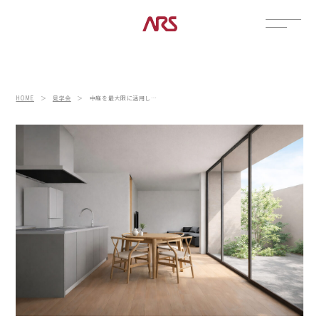
CONTACT
展示場
HOME
＞
見学会
＞
中庭を最大限に活用し、四季を愉しむ家
見学会
資料請求
POSTS
建築実例
コラム
インタビュー
土地情報
お知らせ
ブログ
CONTENTS