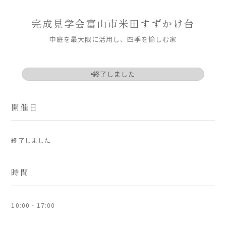
ARS HOMEとは
完成見学会
富山市米田すずかけ台
- ARS WAY
中庭を最大限に活用し、四季を愉しむ家
- 設計コンセプト
- 商品コンセプト
終了しました
デザイン
- 空間デザイン
開催日
- 内観デザイン
- 生活デザイン
終了しました
- 外構デザイン
性能
時間
- 高断熱性能
- 高耐震性能
10:00‐17:00
- 高耐久性能
- 保証