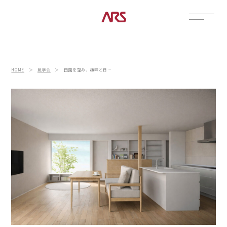
CONTACT
展示場
HOME
＞
見学会
＞
田園を望み、趣味と日常の暮らしを愉しむ平屋
見学会
資料請求
POSTS
建築実例
コラム
インタビュー
土地情報
お知らせ
ブログ
CONTENTS