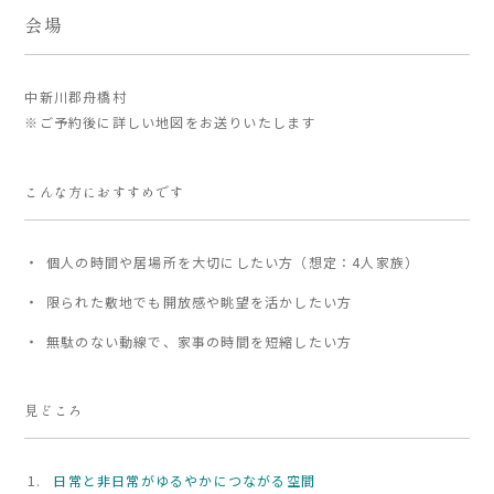
会場
家づくりの流れ
中新川郡舟橋村
よくあるご質問
※ご予約後に詳しい地図をお送りいたします
企業情報
採用情報
こんな方におすすめです
暮らしの器
個人の時間や居場所を大切にしたい方（想定：4人家族）
限られた敷地でも開放感や眺望を活かしたい方
無駄のない動線で、家事の時間を短縮したい方
見どころ
日常と非日常がゆるやかにつながる空間