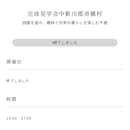
ARS HOMEとは
完成見学会
中新川郡舟橋村
- ARS WAY
田園を望み、趣味と日常の暮らしを愉しむ平屋
- 設計コンセプト
- 商品コンセプト
終了しました
デザイン
- 空間デザイン
開催日
- 内観デザイン
- 生活デザイン
終了しました
- 外構デザイン
性能
時間
- 高断熱性能
- 高耐震性能
10:00‐17:00
- 高耐久性能
- 保証