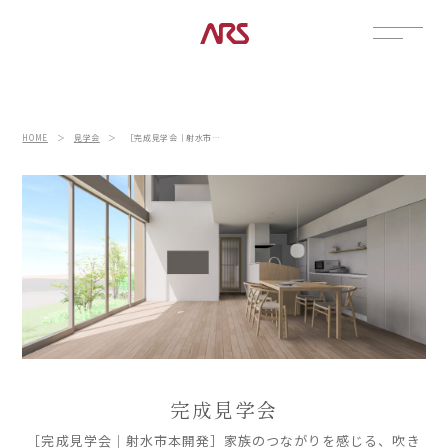
CONTACT
展示場
HOME
＞
見学会
＞
［完成見学会｜射水市本開発］家族のつながりを感じる、吹き抜けリビングの家
見学会
資料請求
POSTS
建築実例
コラム
インタビュー
土地情報
お知らせ
ブログ
完成見学会
CONTENTS
［完成見学会｜射水市本開発］家族のつながりを感じる、吹き