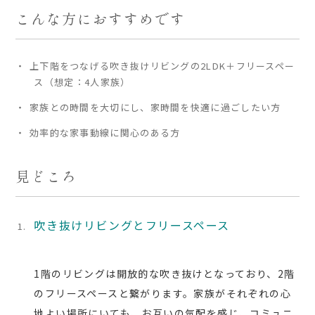
こんな方におすすめです
家づくりの流れ
よくあるご質問
上下階をつなげる吹き抜けリビングの2LDK＋フリースペー
ス（想定：4人家族）
企業情報
採用情報
家族との時間を大切にし、家時間を快適に過ごしたい方
暮らしの器
効率的な家事動線に関心のある方
見どころ
吹き抜けリビングとフリースペース
1階のリビングは開放的な吹き抜けとなっており、2階
のフリースペースと繋がります。家族がそれぞれの心
地よい場所にいても、お互いの気配を感じ、コミュニ