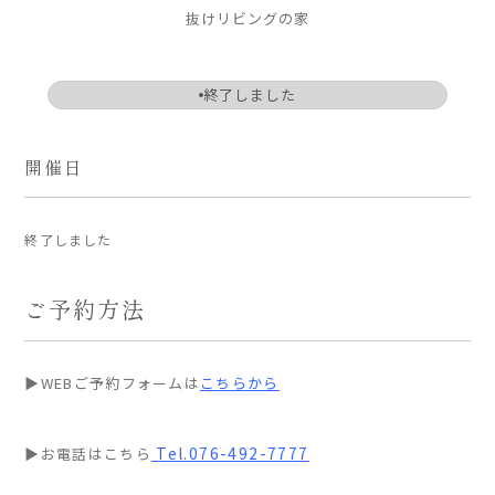
抜けリビングの家
ARS HOMEとは
- ARS WAY
終了しました
- 設計コンセプト
- 商品コンセプト
開催日
デザイン
- 空間デザイン
終了しました
- 内観デザイン
- 生活デザイン
ご予約方法
- 外構デザイン
性能
▶WEBご予約フォームは
こちらから
- 高断熱性能
- 高耐震性能
Tel.076-492-7777
▶お電話はこちら
- 高耐久性能
- 保証