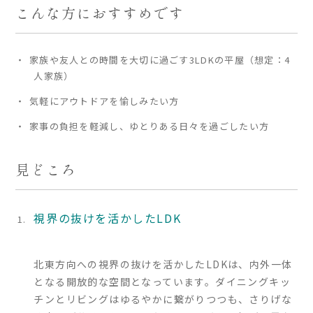
こんな方におすすめです
家づくりの流れ
家族や友人との時間を大切に過ごす3LDKの平屋（想定：4
よくあるご質問
人家族）
企業情報
気軽にアウトドアを愉しみたい方
採用情報
家事の負担を軽減し、ゆとりある日々を過ごしたい方
暮らしの器
見どころ
視界の抜けを活かしたLDK
北東方向への視界の抜けを活かしたLDKは、内外一体
となる開放的な空間となっています。ダイニングキッ
チンとリビングはゆるやかに繋がりつつも、さりげな