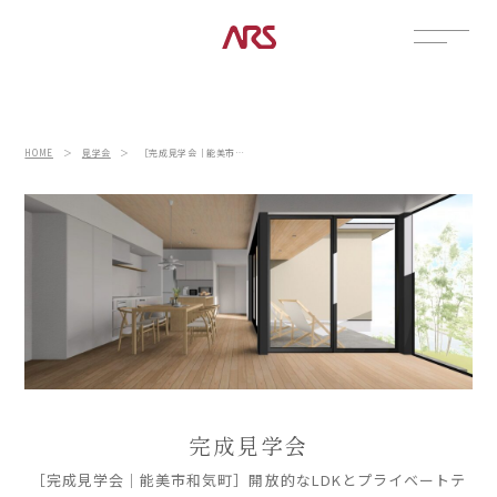
CONTACT
展示場
HOME
＞
見学会
＞
［完成見学会｜能美市和気町］開放的なLDKとプライベートテラスで家時間を愉しむ平屋
見学会
資料請求
POSTS
建築実例
コラム
インタビュー
土地情報
お知らせ
ブログ
完成見学会
CONTENTS
［完成見学会｜能美市和気町］開放的なLDKとプライベートテ