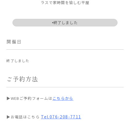
ラスで家時間を愉しむ平屋
ARS HOMEとは
- ARS WAY
終了しました
- 設計コンセプト
- 商品コンセプト
開催日
デザイン
- 空間デザイン
終了しました
- 内観デザイン
- 生活デザイン
ご予約方法
- 外構デザイン
性能
▶WEBご予約フォームは
こちらから
- 高断熱性能
- 高耐震性能
Tel.076-208-7711
▶お電話はこちら
- 高耐久性能
- 保証