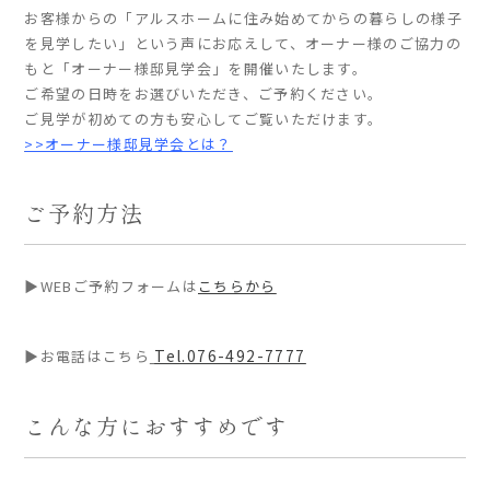
お客様からの「アルスホームに住み始めてからの暮らしの様子
を見学したい」という声にお応えして、オーナー様のご協力の
家づくりの流れ
もと「オーナー様邸見学会」を開催いたします。
ご希望の日時をお選びいただき、ご予約ください。
よくあるご質問
ご見学が初めての方も安心してご覧いただけます。
企業情報
>>オーナー様邸見学会とは？
採用情報
暮らしの器
ご予約方法
▶WEBご予約フォームは
こちらから
Tel.076-492-7777
▶お電話はこちら
こんな方におすすめです