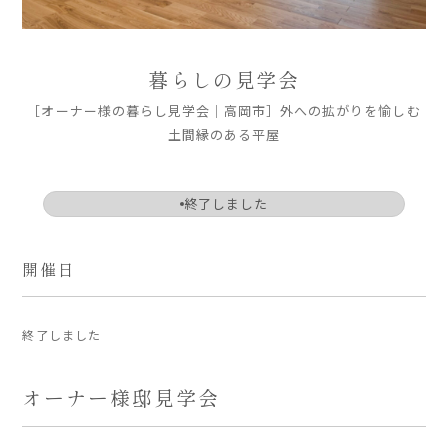
ARS HOMEとは
- ARS WAY
暮らしの見学会
- 設計コンセプト
［オーナー様の暮らし見学会｜高岡市］外への拡がりを愉しむ
- 商品コンセプト
土間縁のある平屋
デザイン
終了しました
- 空間デザイン
- 内観デザイン
- 生活デザイン
開催日
- 外構デザイン
性能
終了しました
- 高断熱性能
オーナー様邸見学会
- 高耐震性能
- 高耐久性能
- 保証