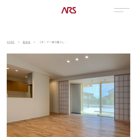
CONTACT
展示場
HOME
＞
見学会
＞
［オーナー様の暮らし見学会｜高岡市］外への拡がりを愉しむ土間縁のある平屋
見学会
資料請求
POSTS
建築実例
コラム
インタビュー
土地情報
お知らせ
ブログ
CONTENTS