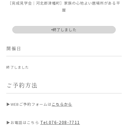
［完成見学会｜河北郡津幡町］家族の心地よい居場所がある平
ARS HOMEとは
屋
- ARS WAY
- 設計コンセプト
終了しました
- 商品コンセプト
開催日
デザイン
- 空間デザイン
- 内観デザイン
終了しました
- 生活デザイン
- 外構デザイン
ご予約方法
性能
▶WEBご予約フォームは
こちらから
- 高断熱性能
- 高耐震性能
- 高耐久性能
Tel.076-208-7711
▶お電話はこちら
- 保証