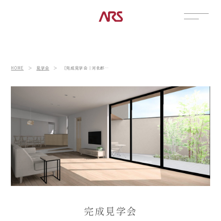
CONTACT
展示場
HOME
＞
見学会
＞
［完成見学会｜河北郡津幡町］家族の心地よい居場所がある平屋
見学会
資料請求
POSTS
建築実例
コラム
インタビュー
土地情報
お知らせ
ブログ
完成見学会
CONTENTS