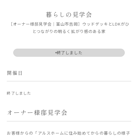
ARS HOMEとは
暮らしの見学会
- ARS WAY
［オーナー様邸見学会｜富山市吉岡］ウッドデッキとLDKがひ
- 設計コンセプト
とつながりの明るく拡がり感のある家
- 商品コンセプト
デザイン
終了しました
- 空間デザイン
- 内観デザイン
開催日
- 生活デザイン
- 外構デザイン
終了しました
性能
オーナー様邸見学会
- 高断熱性能
- 高耐震性能
- 高耐久性能
お客様からの「アルスホームに住み始めてからの暮らしの様子
- 保証