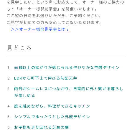
を見学したい」という声にお応えして、オーナー様のご協力の
もと「オーナー様邸見学会」を開催いたします。
ご希望の日時をお選びいただき、ご予約ください。
家づくりの流れ
ご見学が初めての方も安心してご覧いただけます。
よくあるご質問
＞＞オーナー様邸見学会とは？
企業情報
採用情報
見どころ
暮らしの器
面積以上の拡がりが感じられる伸びやかな空間デザイン
LDKから軒下まで伸びる勾配天井
内外がシームレスにつながり、日常的に外と繋がる暮らし
が愉しめる
庭を眺めながら、料理ができるキッチン
シンプルでゆったりとした外観デザイン
お子様も走り回れる芝生の庭