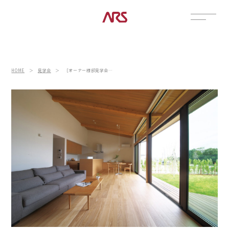
CONTACT
展示場
HOME
＞
見学会
＞
［オーナー様邸見学会｜富山市吉岡］ウッドデッキとLDKがひとつながりの明るく拡がり感のある家
見学会
資料請求
POSTS
建築実例
コラム
インタビュー
土地情報
お知らせ
ブログ
CONTENTS