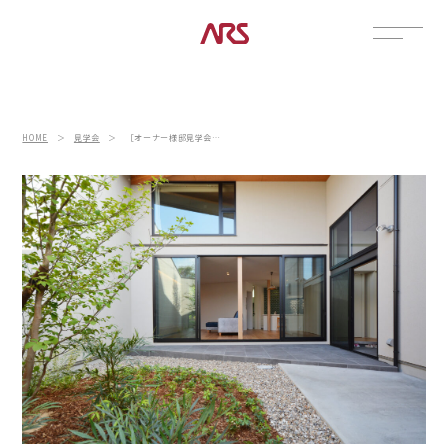
CONTACT
展示場
HOME
＞
見学会
＞
［オーナー様邸見学会｜白山市藤木町］家族を包む光庭のある家
見学会
資料請求
POSTS
建築実例
コラム
インタビュー
土地情報
お知らせ
ブログ
CONTENTS