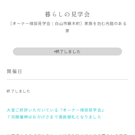
ARS HOMEとは
暮らしの見学会
- ARS WAY
［オーナー様邸見学会｜白山市藤木町］家族を包む光庭のある
- 設計コンセプト
家
- 商品コンセプト
デザイン
終了しました
- 空間デザイン
- 内観デザイン
開催日
- 生活デザイン
- 外構デザイン
終了しました
性能
大変ご好評いただいている『オーナー様邸見学会』
- 高断熱性能
７月開催時はおかげさまで満員御礼となりました
- 高耐震性能
- 高耐久性能
- 保証