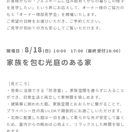
お客様からの「アルスホームに住み始めてからの暮らしの様子
を見学したい」という声にお応えして、オーナー様のご協力の
もと「オーナー様邸見学会」を開催いたします。
家づくりの流れ
ご希望の日時をお選びいただき、ご予約ください。
よくあるご質問
ご見学が初めての方も安心してご覧いただけます。
企業情報
採用情報
8/18
開催日：
(日)
10:00‐17:00（最終受付16:00）
暮らしの器
家族を包む光庭のある家
［見どころ］
・音楽に没頭できる「防音室」。家族空間を通らずに入ること
ができ、日常生活と両立して家時間を愉しめます。
・建築塀に囲われた庭。家族空間とおおらかに繋がることで、
プライバシー性の高いLDKで開放的にお過ごしいただけます。
・北側に配置した庭は一日を通して柔らかな光が安定して届く
ため、室内からの眺めは心地よく、リラックスした時間を愉し
めます。