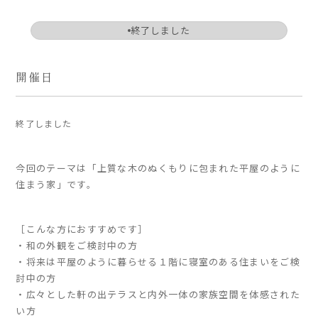
ARS HOMEとは
終了しました
- ARS WAY
- 設計コンセプト
開催日
- 商品コンセプト
デザイン
終了しました
- 空間デザイン
- 内観デザイン
今回のテーマは「上質な木のぬくもりに包まれた平屋のように
- 生活デザイン
住まう家」です。
- 外構デザイン
［こんな方におすすめです］
性能
・和の外観をご検討中の方
・将来は平屋のように暮らせる１階に寝室のある住まいをご検
- 高断熱性能
討中の方
- 高耐震性能
・広々とした軒の出テラスと内外一体の家族空間を体感された
- 高耐久性能
い方
- 保証