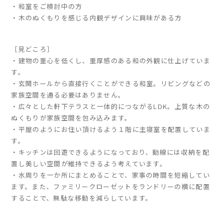
・和室をご検討中の方
・木のぬくもりを感じる内観デザインに興味がある方
家づくりの流れ
よくあるご質問
［見どころ］
企業情報
・建物の重心を低くし、重厚感のある和の外観に仕上げていま
す。
採用情報
・玄関ホールから直接行くことができる和室。リビングなどの
暮らしの器
家族空間を通る必要はありません。
・広々とした軒下テラスと一体的につながるLDK。上質な木の
ぬくもりが家族空間を包み込みます。
・平屋のようにお住い頂けるよう１階に主寝室を配置していま
す。
・キッチンは回遊できるようになっており、動線には収納を配
置し美しい空間が維持できるよう考えています。
・水周りを一か所にまとめることで、家事の時間を短縮してい
ます。また、ファミリークローゼットをランドリーの横に配置
することで、無駄な移動を減らしています。