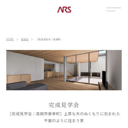
CONTACT
展示場
HOME
＞
見学会
＞
［完成見学会｜高岡市美幸町］上質な木のぬくもりに包まれた平屋のように住まう家
見学会
資料請求
POSTS
建築実例
コラム
インタビュー
土地情報
完成見学会
お知らせ
ブログ
［完成見学会｜高岡市美幸町］上質な木のぬくもりに包まれた
平屋のように住まう家
CONTENTS