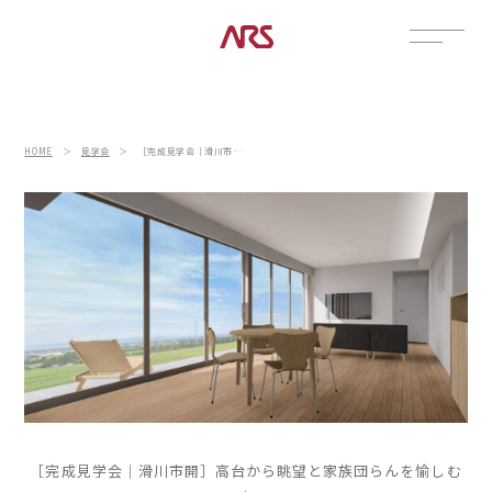
CONTACT
展示場
HOME
＞
見学会
＞
［完成見学会｜滑川市開］高台から眺望と家族団らんを愉しむ家
見学会
資料請求
POSTS
建築実例
コラム
インタビュー
土地情報
お知らせ
ブログ
［完成見学会｜滑川市開］高台から眺望と家族団らんを愉しむ
CONTENTS