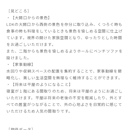
［見どころ］
家づくりの流れ
・【大開口からの景色】
LDKの大開口から西側の景色を存分に取り込み、くつろぐ時も
よくあるご質問
食事の時も料理をしているときも景色を愉しめる空間に仕上げ
企業情報
ています。視界の開けた家族空間となり、ゆったりとした時間
採用情報
をお過ごしいただけます。
また、二階からも景色を愉しめるようホールにベンチソファを
暮らしの器
設けました。
・【家事動線】
水回りや収納スペースの配置を集約することで、家事動線を簡
略化し、美しい生活空間を無理なく維持することができます。
・【将来は平屋のようになること】
寝室が１階にある間取りのため、将来は平屋のようにお過ごし
いただけます。平屋は将来の老後の不安を軽減したり、外とす
べての居室がつながることで、外の心地よさを日常的に感じて
いただけるため人気の間取りです。
［物件データ］