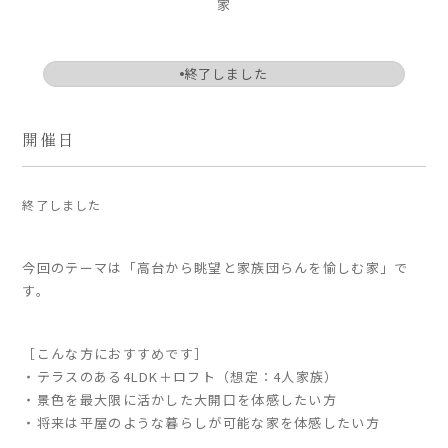
家
ARS HOMEとは
- ARS WAY
終了しました
- 設計コンセプト
- 商品コンセプト
開催日
デザイン
終了しました
- 空間デザイン
- 内観デザイン
- 生活デザイン
今回のテーマは「高台から眺望と家族団らんを愉しむ家」で
- 外構デザイン
す。
性能
［こんな方におすすめです］
- 高断熱性能
・テラスのある4LDK＋ロフト（想定：4人家族）
- 高耐震性能
・景色を最大限に活かした大開口を体感したい方
- 高耐久性能
・
将来は平屋のような暮らしが可能な家を体感したい方
- 保証